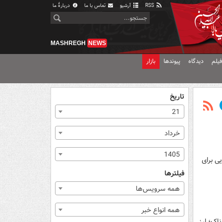
RSS
آرشیو
تماس با ما
دربارهٔ ما
MASHREGH
NEWS
یلم
دیدگاه
پیوندها
بازار
تاریخ
21
خرداد
1405
ی برای
فیلترها
همه سرویس‌ها
همه انواع خبر
اک؛ ارز