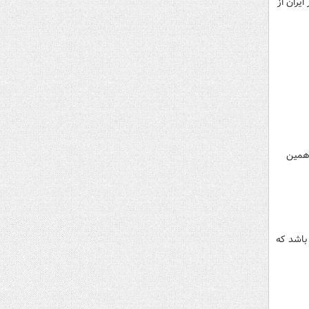
یران از
 همین
باشد که