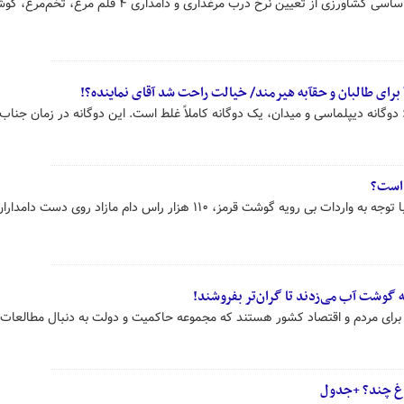
عضو شورای قیمت‌گذاری محصولات اساسی کشاورزی از تعیین نرخ درب مرغداری و دامداری ۴ 
 برای طالبان و حقآبه هیرمند/ خیالت راحت شد آقای نماینده؟!
دوگانه دیپلماسی و میدان، یک دوگانه کاملاً غلط است. این دوگانه در زمان جناب
 است؟
رئیس انجمن صنفی گاوداران گفت: با توجه به واردات بی رویه گوشت قرمز، ۱۱۰ هزار راس دام مازاد رو
به گوشت آب می‌زدند تا گران‌تر بفروشند!
رای مردم و اقتصاد کشور هستند که مجموعه حاکمیت و دولت به دنبال مطالعات پ
رغ چند؟ +جدول