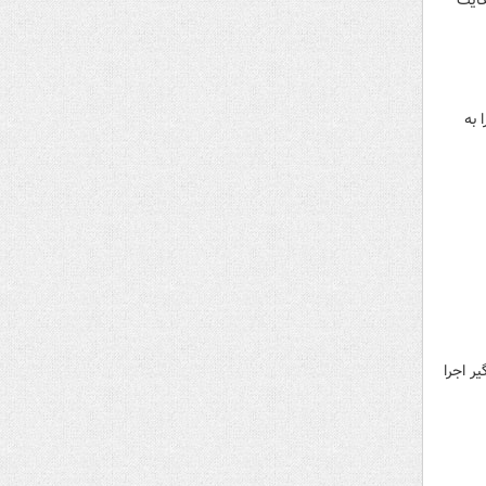
کایت
 به
ر اجرا