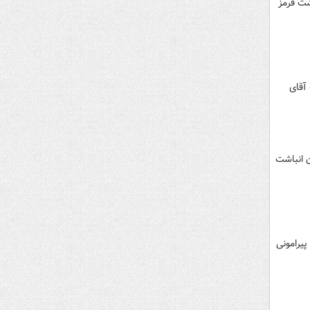
قلم مرغ، تخم‌مرغ، گوشت قرمز
 آقای
ی دست دامداران انباشت
یرامونی