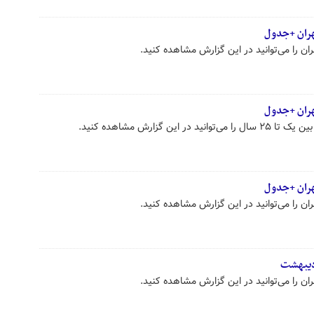
هران +جدول
ین گزارش مشاهده کنید.
هران +جدول