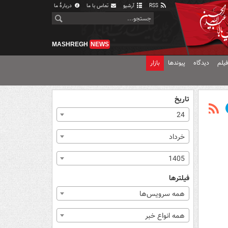
RSS
آرشیو
تماس با ما
دربارهٔ ما
MASHREGH
NEWS
یلم
دیدگاه
پیوندها
بازار
تاریخ
24
خرداد
1405
فیلترها
همه سرویس‌ها
همه انواع خبر