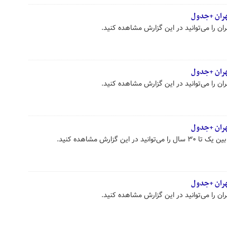
هران +جدول
هران +جدول
ین گزارش مشاهده کنید.