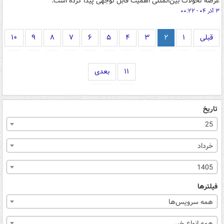
عرصه تحولات بین‌المللی اهمیت قابل توجهی پیدا کرده است.
۳ آذر ۰۴ - ۰۰:۲۲
قبلی
۱
۲
۳
۴
۵
۶
۷
۸
۹
۱۰
۱۱
بعدی
تاریخ
25
خرداد
1405
فیلترها
همه سرویس‌ها
همه انواع خبر