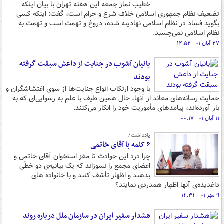
خطیب نماز جمعه این هفته تهران با بیان اینکه
تضعیف نظام جمهوری اسلامی خلاف شرع و حرام است، گفت: اینکه کسی
بگوید فساد در نظام اسلامی نهادینه شده، دروغ و تهمت است و تهمت به
نظام اسلامی نمی‌چسبد.
۲۷ آبان ۰۱ - ۱۲:۵۲
بانیان آشوب در جنایت از داعش سبقت گرفته
بودند
با وجود ارتکاب انواع جنایت‌ها از سوی اغتشاشگران و
حمایت رسانه‌های معاند از آنها، حال همین طیف با علم به رسوایی‌ای که به
بار آورده‌اند، پیامدهای مأموریت خود را انکار می‌کنند.
۱۱ آبان ۰۱ - ۰۰:۱۷
یادداشت/
۶ کلمه با آقای خاتمی
چرا درد این حوادث تا مغز استخوان آقای خاتمی و
اعضای مجمع را نسوزاند که یک بیانیه‌ی دو خطّی
بدهند و اظهار تأسّف کنند و با خانواده های
داغدیده‌ی آنها اظهار همدردی نمایند؟
۹ مهر ۰۱ - ۱۴:۳۴
هشدار سفیر ایران در سازمان ملل درباره روند