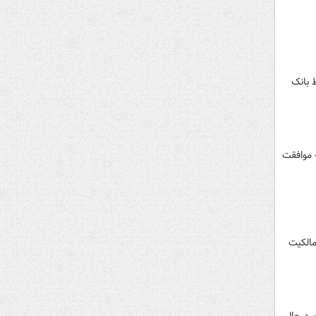
توسط بانک
 موافقت
الکیت