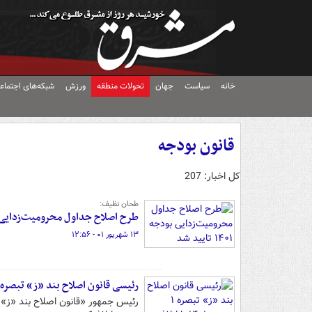
خانه
سیاست
جهان
تحولات منطقه
ورزش
شبکه‌های اجتماع
قانون بودجه
کل اخبار: 207
طحان نظیف:
طرح اصلاح جداول محرومیت‌زدایی بودجه ۱۴۰۱
۱۳ شهریور ۰۱ - ۱۲:۵۶
رئیسی قانون اصلاح بند «ز» تبصره ۱ بودجه ۱۴۰۱ را ابلاغ کرد