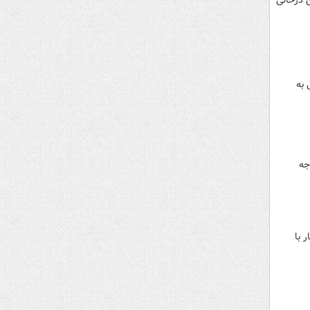
 درحالی
 ۱۱۰ پلیس که متکی به
ه بودجه
 با