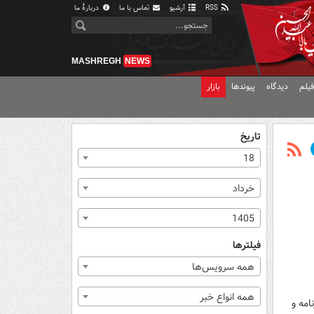
RSS
آرشیو
تماس با ما
دربارهٔ ما
MASHREGH
NEWS
یلم
دیدگاه
پیوندها
بازار
تاریخ
18
خرداد
1405
فیلترها
همه سرویس‌ها
همه انواع خبر
ان برنامه و