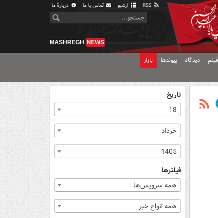
RSS
آرشیو
تماس با ما
دربارهٔ ما
MASHREGH
NEWS
یلم
دیدگاه
پیوندها
بازار
تاریخ
18
خرداد
1405
فیلترها
همه سرویس‌ها
همه انواع خبر