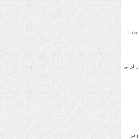
نون
و جداول آن نیز
 در