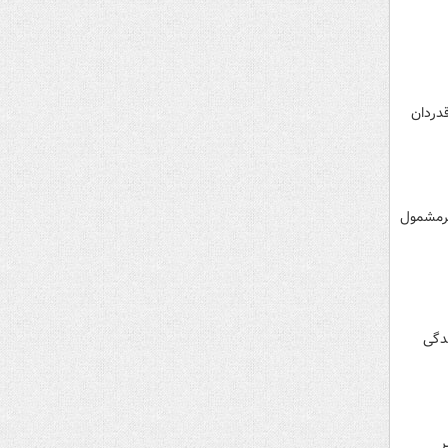
قدردان
یرمشمول
دگی
مسیر