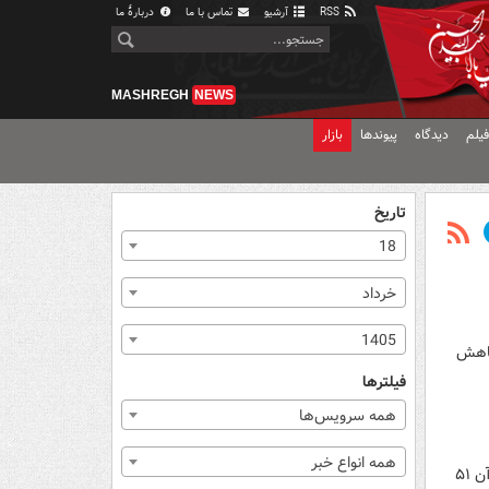
RSS
آرشیو
تماس با ما
دربارهٔ ما
MASHREGH
NEWS
یلم
دیدگاه
پیوندها
بازار
تاریخ
18
خرداد
1405
نبال کاهش
فیلترها
همه سرویس‌ها
همه انواع خبر
بر اساس گزارش منتشره، درآمدهای مالیاتی سال گذشته دولت از رقم ۱۲۲۹ همت عبور کرد که نسبت به سال قبل از آن ۵۱