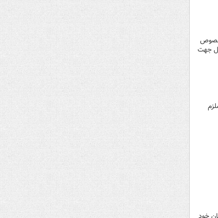
 خصوص
بل جهت
لزم
ان خود