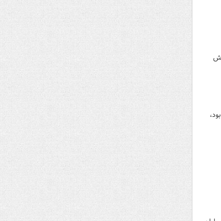
زش
ود،