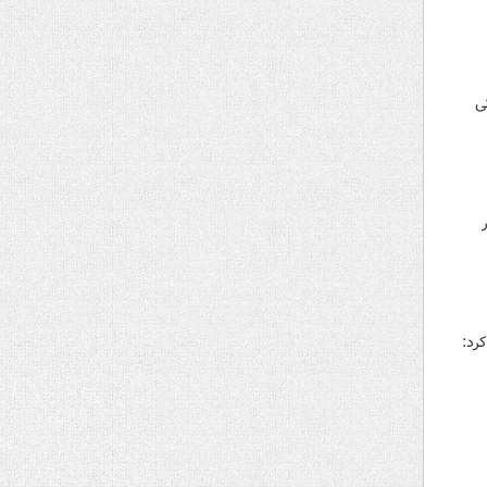
ریتی
رد: