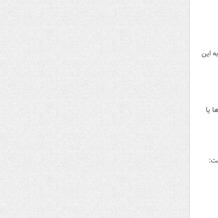
ه این
ا یا
فت: