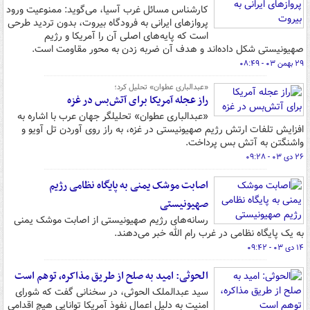
کارشناس مسائل غرب آسیا، می‌گوید: ممنوعیت ورود
پروازهای ایرانی به فرودگاه بیروت، بدون تردید طرحی
است که پایه‌های اصلی آن را آمریکا و رژیم
صهیونیستی شکل داده‌اند و هدف آن ضربه زدن به محور مقاومت است.
۲۹ بهمن ۰۳ - ۰۸:۴۹
«عبدالباری عطوان» تحلیل کرد؛
راز عجله آمریکا برای آتش‌بس در غزه
«عبدالباری عطوان» تحلیلگر جهان عرب با اشاره به
افزایش تلفات ارتش رژیم صهیونیستی در غزه، به راز روی آوردن تل آویو و
واشنگتن به آتش بس پرداخت.
۲۶ دی ۰۳ - ۰۹:۲۸
اصابت موشک یمنی به پایگاه نظامی رژیم
صهیونیستی
رسانه‌های رژیم صهیونیستی از اصابت موشک یمنی
به یک پایگاه نظامی در غرب رام الله خبر می‌دهند.
۱۴ دی ۰۳ - ۰۹:۴۲
الحوثی: امید به صلح از طریق مذاکره، توهم است
سید عبدالملک الحوثی، در سخنانی گفت که شورای
امنیت به دلیل اعمال نفوذ آمریکا توانایی هیچ اقدامی