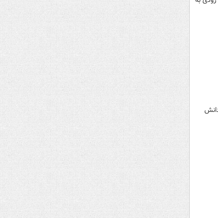
زودی به
دانش