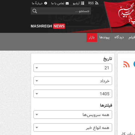
RSS
آرشیو
تماس با ما
دربارهٔ ما
MASHREGH
NEWS
یلم
دیدگاه
پیوندها
بازار
تاریخ
21
خرداد
1405
فیلترها
همه سرویس‌ها
همه انواع خبر
 پای کار