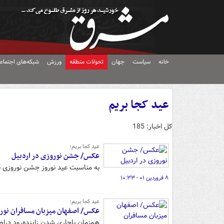
خانه
سیاست
جهان
تحولات منطقه
ورزش
شبکه‌های اجتماع
عید کجا بریم
کل اخبار: 185
عید کجا بریم؛
عکس/ جشن نوروزی در اردبیل
به مناسبت عید نوروز جشن نوروزی با
۸ فروردین ۰۱ - ۱۰:۳۳
عید کجا بریم؛
عکس/ اصفهان میزبان مسافران نور
همزمان باجاری شدن زاینده‌رود دراص