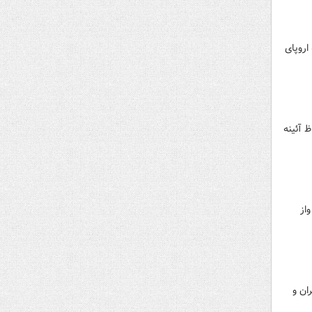
اروپای
 آئینه
ته واز
ان و