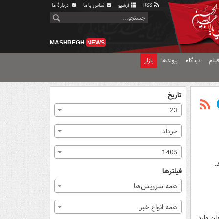
RSS
آرشیو
تماس با ما
دربارهٔ ما
MASHREGH
NEWS
یلم
دیدگاه
پیوندها
بازار
تاریخ
23
خرداد
1405
.
فیلترها
همه سرویس‌ها
همه انواع خبر
ان وارد