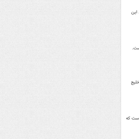
اردارد. این
ست.
 گناوه در خلیج
است که