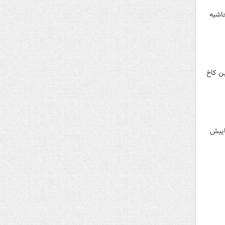
خی در حاشیه
ن کاخ
اییش