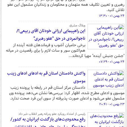
رهبری و تعیین تکلیف همه متهمان و محکومان و زندانیانِ مشمول این عفو
تلاش کنید.
۲۴ بهمن ۰۱ - ۱۳:۳۰
وبلاگ مشرق
این راهپیمایی ارزانی خودتان آقای ربیعی!/
ناجوانمردی در حق "عفو رهبری"
برخی حامیان آشوب و فرماندهان فتنه آینده از
هم‌اکنون سور و سات لازم را برای رقصیدن در میانه
"جشن جنبش آینده" مهیا کرده‌اند...
۲۴ بهمن ۰۱ - ۰۷:۲۹
واکنش دادستان استان قم به ادعای ادعای زینب
موسوی
دادستان مرکز استان قم در رابطه با پرونده زینب
موسوی و ادعای مطرح شده، اظهار کرد: بررسی‌ها نشان می‌دهد پرونده وی
مشمول عفو می‌شود و ادعای صورت پذیرفته از سوی این فرد صحت ندارد.
۲۳ بهمن ۰۱ - ۲۰:۴۱
رئیسی از امتداد رویکرد عفو پدرانه رهبر انقلاب خبر داد:
رفع محدودیت‌های بازگشت ایرانیان به کشور/