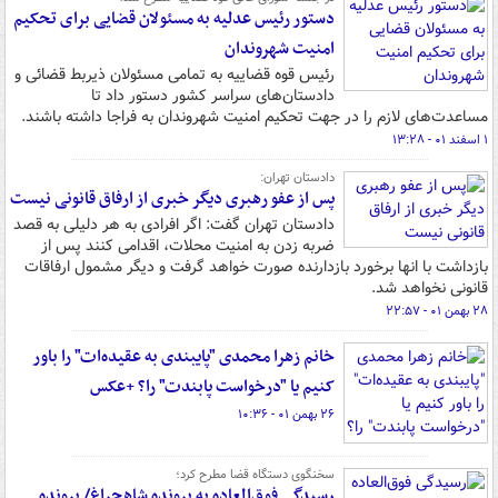
دستور رئیس عدلیه به مسئولان قضایی برای تحکیم
امنیت شهروندان
رئیس قوه قضاییه به تمامی مسئولان ذیربط قضائی و
دادستان‌های سراسر کشور دستور داد تا
مساعدت‌های لازم را در جهت تحکیم امنیت شهروندان به فراجا داشته باشند.
۱ اسفند ۰۱ - ۱۳:۲۸
دادستان تهران:
پس از عفو رهبری دیگر خبری از ارفاق قانونی نیست
دادستان تهران گفت: اگر افرادی به هر دلیلی به قصد
ضربه زدن به امنیت محلات، اقدامی کنند پس از
بازداشت با انها برخورد بازدارنده صورت خواهد گرفت و دیگر مشمول ارفاقات
قانونی نخواهد شد.
۲۸ بهمن ۰۱ - ۲۲:۵۷
خانم زهرا محمدی "پایبندی به عقیده‌ات" را باور
کنیم یا "درخواست پابندت" را؟ +عکس
۲۶ بهمن ۰۱ - ۱۰:۳۶
سخنگوی دستگاه قضا مطرح کرد؛
رسیدگی فوق‌العاده به پرونده شاهچراغ/ پرونده