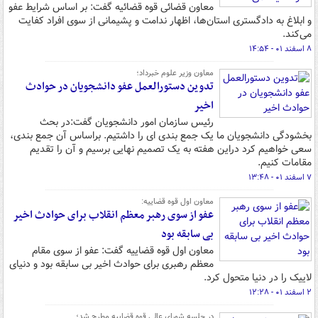
معاون قضائی قوه قضائیه گفت: بر اساس شرایط عفو
و ابلاغ به دادگستری استان‌ها، اظهار ندامت و پشیمانی از سوی افراد کفایت
می‌کند.
۸ اسفند ۰۱ - ۱۴:۵۴
معاون وزیر علوم خبرداد؛
تدوین دستورالعمل عفو دانشجویان در حوادث
اخیر
رئیس سازمان امور دانشجویان گفت:در بحث
بخشودگی دانشجویان ما یک جمع بندی ای را داشتیم. براساس آن جمع بندی،
سعی خواهیم کرد دراین هفته به یک تصمیم نهایی برسیم و آن را تقدیم
مقامات کنیم.
۷ اسفند ۰۱ - ۱۳:۴۸
معاون اول قوه قضاییه:
عفو از سوی رهبر معظم انقلاب برای حوادث اخیر
بی سابقه بود
معاون اول قوه قضاییه گفت: عفو از سوی مقام
معظم رهبری برای حوادث اخیر بی سابقه بود و دنیای
لاییک را در دنیا متحول کرد.
۲ اسفند ۰۱ - ۱۲:۲۸
در جلسه شورای عالی قوه قضاییه مطرح شد؛