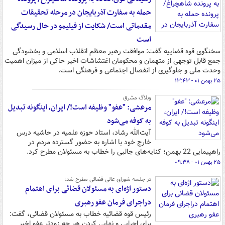
حمله به سفارت آذربایجان در مرحله تحقیقات
مقدماتی است/ شکایت از فیلیمو در حال رسیدگی
است
سخنگوی قوه قضاییه گفت: موافقت رهبر معظم انقلاب اسلامی و بخشودگی
جمع قابل توجهی از متهمان و محکومان اغتشاشات اخیر حاکی از میزان اهمیت
وحدت ملی و جلوگیری از انفصال اجتماعی و فرهنگی است.
۲۵ بهمن ۰۱ - ۱۳:۴۳
وبلاگ مشرق
مرعشی: "عفو" وظیفه است!/ ایران، اینگونه تبدیل
به کوفه می‌شود
آیت‌الله رشاد، استاد حوزه علمیه در حاشیه درس
خارج خود با اشاره به حضور گسترده مردم در
راهپیمایی 22 بهمن؛ کنایه‌های جالبی را خطاب به مسئولان مطرح کرد.
۲۵ بهمن ۰۱ - ۰۹:۳۸
در جلسه شورای عالی قضائی مطرح شد؛
دستور اژه‌ای به مسئولان قضائی برای اهتمام
دراجرای فرمان عفو رهبری
رئیس قوه قضائیه خطاب به مسئولان قضائی، گفت:
برای اجرایی و نهایی کردن هر چه زودتر عفو اخیر