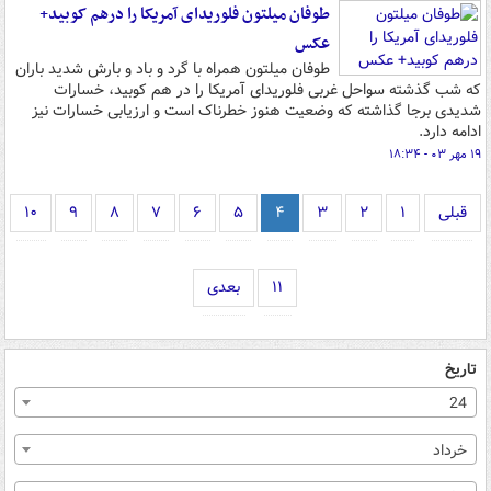
طوفان میلتون فلوریدای آمریکا را درهم کوبید+
عکس
طوفان میلتون همراه با گرد و باد و بارش شدید باران
که شب گذشته سواحل غربی فلوریدای آمریکا را در هم کوبید، خسارات
شدیدی برجا گذاشته که وضعیت هنوز خطرناک است و ارزیابی خسارات نیز
ادامه دارد.
۱۹ مهر ۰۳ - ۱۸:۳۴
قبلی
۱
۲
۳
۴
۵
۶
۷
۸
۹
۱۰
۱۱
بعدی
تاریخ
24
خرداد