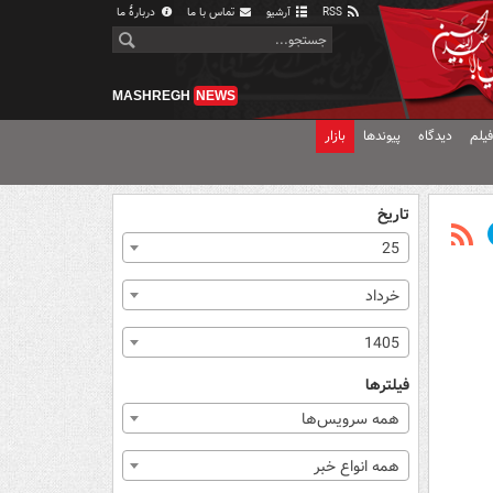
RSS
آرشیو
تماس با ما
دربارهٔ ما
MASHREGH
NEWS
یلم
دیدگاه
پیوندها
بازار
تاریخ
25
خرداد
1405
فیلترها
همه سرویس‌ها
همه انواع خبر