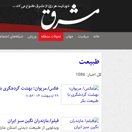
خانه
سیاست
جهان
تحولات منطقه
ورزش
شبکه‌های اجتماع
طبیعت
کل اخبار: 1086
عکس/ مریوان؛ بهشت گردشگری با
۲۸ اردیبهشت ۰۴ - ۱۰:۵۸
فیلم/ مازندران نگین سبز ایران
ویدئویی از طبیعت دیدنی استان مازن