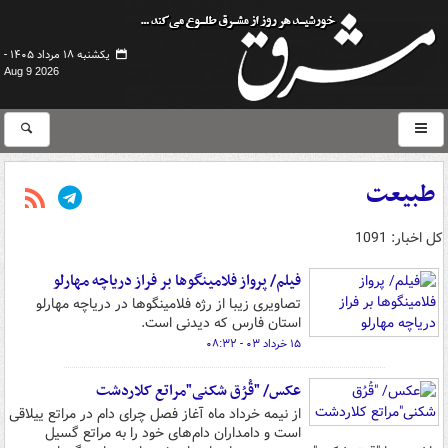
یکشنبه ۱۸ مرداد ۱۴۰۵ -
Aug 9 2026
طبیعت
کل اخبار: 1091
فیلم/ پرواز فلامینگوها بر فراز دریاچه مهارلو
‏تصاویری زیبا از رژه فلامینگوها در دریاچه مهارلو
استان فارس که دیدنی است.
۱۵ خرداد ۰۳ - ۰۸:۳۲
عکس/ "قُرُق شکنی"مراتع کلاردشت
از نیمه خرداد ماه آغاز فصل چرای دام در مراتع ییلاقی
است و دامداران دام‌های خود را به مراتع گسیل