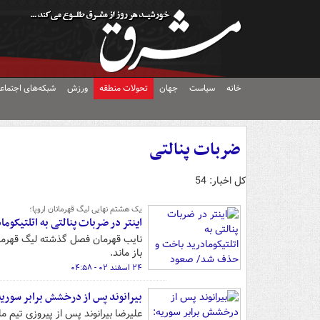
خانه
سیاست
جهان
تحولات منطقه
ورزش
شبکه‌های اجتماع
ضربات پنالتی
کل اخبار: 54
یک هشتم نهایی لیگ قهرمانان اروپا؛
اینتر در ضربات پنالتی به اتلتیکوما
نایب قهرمان فصل گذشته لیگ قهرمانا
باز ماند.
۲۴ اسفند ۰۲ - ۰۴:۵۸
بیرانوند پس از درخشش برابر سوریه
علیرضا بیرانوند پس از پیروزی تیم م