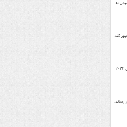
 صعود کرد تا برای رسیدن به
 با نتیجه ۴ بر ۲ از سد سلسائو عبور کند
تنها نماینده آفریقایی باقی مانده در جام بیست‌ودوم با حذف ماتادورها در ضربات پنالتی در جمع ۸ تیم برتر جام جهانی ۲۰۲۲