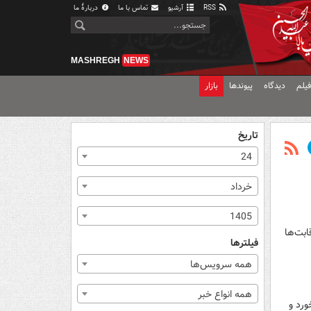
RSS
آرشیو
تماس با ما
دربارهٔ ما
MASHREGH
NEWS
یلم
دیدگاه
پیوندها
بازار
تاریخ
24
خرداد
1405
ابت‌ها
فیلترها
همه سرویس‌ها
همه انواع خبر
ورد و