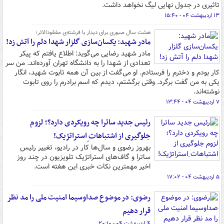
تاثیری در جدول نهایی لیگ نخواهد داشت.
۱۳ اردیبهشت ۰۴ - ۱۵:۴۰
هشت سال صبوری برای دیدار با فرشته‌ی مفقودالاثر؛
مادر شهید: یکسان‌سازی گلزار شهدا دلم را آتش زد!
مادر شهید رضایی می‌گوید: اطلاع یافتم که پیکر
تعدادی از شهدا را به دانشگاه تهران آورده‌اند. من سر
کار بودم و دخترم را فرستادم. او می‌گفت از بین آن همه تابوت شهید، انگار
یکی به من گفت برگرد. وقتی برگشتم، دیدم که اسم برادرم را روی تابوت
نوشته‌اند.
۷ اردیبهشت ۰۴ - ۱۳:۴۴
رئیس جدید ساترا چه رویکردی دارد؟؛ لزوم
جلوگیری از اشتباهات ِاستراتژیک!
بهروز رضوی و سال‌ها کار در رادیو، تغییر رئیس
ساترا و گاف‌های استراتژیک تلویزیون در چند روز
اخیر مهمترین نکات خبری این هفته است.
۵ اردیبهشت ۰۴ - ۱۷:۰۲
رضوی: در موضوع صداوسیما امنیت ملی را مد نظر
قرار دهیم
۴ اردیبهشت ۰۴ - ۲۰:۱۰