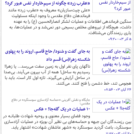
«عقرب زرد» چگونه از سیم‌خاردار نفس عبور کرد؟
«علی چیت‌سازیان» معروف به «عقرب زرد» مانند
فرماندهان دفاع مقدس با وجود اینکه مسئولیت
سنگین فرماندهی اطلاعات و عملیات لشکر انصارالحسین (ع) را به عهده
داشت، هیچگاه از نیروهای مخلص بسیجی دور نمی‌شد و در عملیات‌ها، به
یاری رزمندگان می‌شتافت.
۵ آذر ۰۳ - ۰۹:۲۰
به جای گفت و شنود/ حاج قاسم، اروند را به پهلوی
شکسته زهرا(س) قسم داد
ناگهان پای نفر اول به زمین سفت می‌رسد... یا زهرا!
رسیدیم به ساحل! همه از آب بیرون می‌آیند. بی‌صدا
در ساحل آرایش می‌گیرند. تازه اول کار است. باید با
هجومی تند، خط دشمن را فتح کنند. می‌کنند.
۲۴ آبان ۰۳ - ۰۸:۵۴
جایگاه و نقش آفرینی «حماسه آزادسازی سوسنگرد» در دفاع
مقدس؛
۱۰ عملیات در یک گله‌جا! + عکس
وجود فضای بسیار معنوی و روحیه شهادت طلبانــه در
بین رزمنــدگان این جبهه و حماسه‌های بی نظیر آن بویژه در عملیات آزادسازی
سوسنگرد، باعث گردید سوسنگرد به «شهر عاشقان شهادت» اشتهار یابد.
۲۰ آبان ۰۳ - ۱۱:۵۷