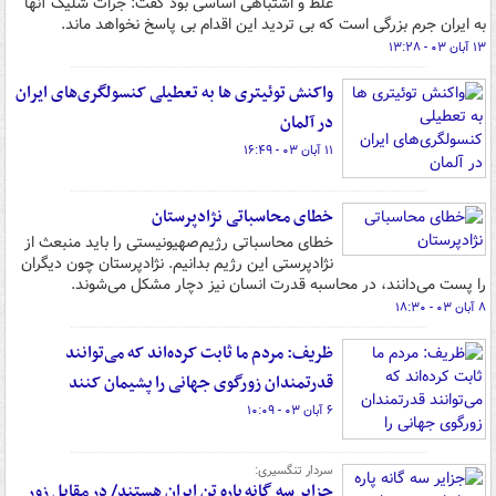
غلط و اشتباهی اساسی بود گفت: جرات شلیک آنها
به ایران جرم بزرگی است که بی تردید این اقدام بی پاسخ نخواهد ماند.
۱۳ آبان ۰۳ - ۱۳:۲۸
واکنش توئیتری ها به تعطیلی کنسولگری‌های ایران
در آلمان
۱۱ آبان ۰۳ - ۱۶:۴۹
خطای محاسباتی نژادپرستان
خطای محاسباتی رژیم‌صهیونیستی را باید منبعث از
نژادپرستی این رژیم بدانیم. نژادپرستان چون دیگران
را پست می‌دانند، در محاسبه قدرت انسان نیز دچار مشکل می‌شوند.
۸ آبان ۰۳ - ۱۸:۳۰
ظریف: مردم ما ثابت کرده‌اند که می‌توانند
قدرتمندان زورگوی جهانی را پشیمان کنند
۶ آبان ۰۳ - ۱۰:۰۹
سردار تنگسیری:
جزایر سه گانه پاره تن ایران هستند/ در مقابل زور