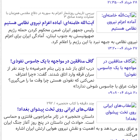
۲۸ خرداد ۰۴ - ۲۱:۳۵
بررسی تاریخی روزشمار اعزام به سوریه در دفاع مقدس هم‌زمان با
عملیات وعده صادق ۳
آیت‌الله خامنه‌ای: آماده اعزام نیروی نظامی هستیم
رئیس جمهور ایران ضمن محکوم کردن حمله رژیم
صهیونیستی به جنوب لبنان، آمادگی ایران برای اعزام
نیروی نظامی به جبهه نبرد با این رژیم را اعلام کرد.
۲۷ خرداد ۰۴ - ۱۳:۲۰
گاف منافقین در مواجهه با یک جاسوس نفوذی!
درب اتاق باز شد و زنی بنام «مرضیه» با چند نفر از
سران فرقه وارد اتاق شدند. گفت: «چرا اعتراف
نمی‌کنی که نفوذی هستی چرا وقت ما را می‌گیری؟
دولت عراق با جاسوس شوخی ندارد!»
۲۰ خرداد ۰۴ - ۰۹:۰۸
چند دقیقه با کتاب‌ «نخجیر» / ۲۹۲
عقاب‌های ایرانی روی تخت پیشوای بغداد!
داستانِ «نخجیر» در ژانرِ ماجراجویی فانتزی و حماسی
است. حوادث این داستان در پنج روزِ آغاز جنگ ایران
و عراق روی می‌دهد و به اهمیت و نقشِ نیروی هوایی ارتش ایران اشاره
می‌کند.