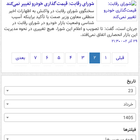
شورای رقابت: قیمت‌گذاری خودرو تغییر نمی‌کند
سخنگوی شورای رقابت در واکنش به اظهارات اخیر
منطقی معاون وزیر صمت با تأکید براینکه آسیب
شناسی وضعیت بازار خودرو در شورای رقابت در
جریان است، گفت: تا تصویب و اعلام این شورا، هیچ تغییری در نحوه مدیریت
این بازار انحصاری اتفاق نمی‌افتد.
۲۹ آذر ۰۲ - ۲۱:۳۰
قبلی
۱
۲
۳
۴
۵
۶
۷
بعدی
تاریخ
23
خرداد
1405
فیلترها
همه سرویس‌ها