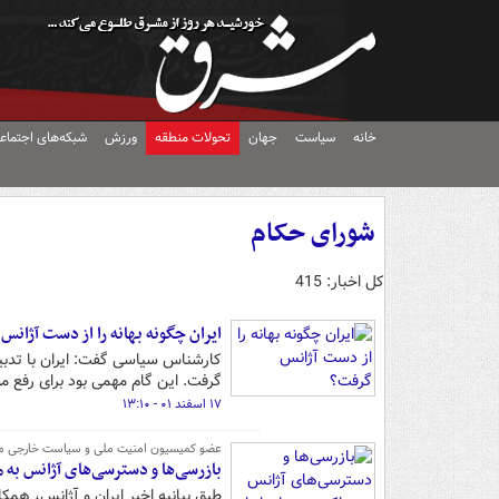
خانه
سیاست
جهان
تحولات منطقه
ورزش
شبکه‌های اجتماع
شورای حکام
کل اخبار: 415
ایران چگونه بهانه را از دست آژان
کارشناس سیاسی گفت: ایران با تدبیری
گرفت. این گام مهمی بود برای رفع موا
۱۷ اسفند ۰۱ - ۱۳:۱۰
عضو کمیسیون امنیت ملی و سیاست خارجی 
بازرسی‌ها و دسترسی‌های آژانس به م
طبق بیانیه اخیر ایران و آژانس، همک