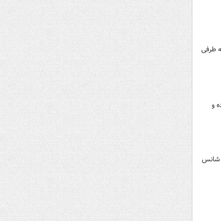
ه طرفی
ه و
، شانس