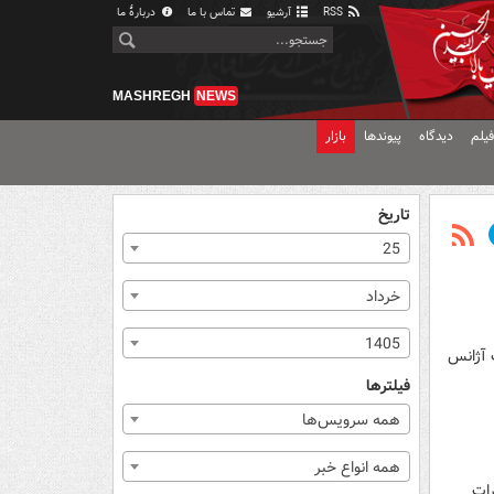
RSS
آرشیو
تماس با ما
دربارهٔ ما
MASHREGH
NEWS
یلم
دیدگاه
پیوندها
بازار
تاریخ
25
خرداد
1405
ت آژانس
فیلترها
همه سرویس‌ها
همه انواع خبر
رات