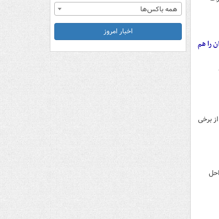
همه باکس‌ها
اخبار امروز
ن را هم
از برخی
احل