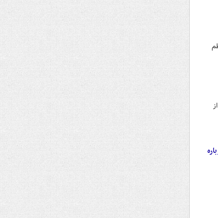
ظم
ز
اره