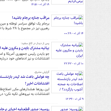
۱۸ آذر ۰۱ - ۱۶:۵۱
مراقب جنازه برجام باشید!
برجام یک توافق سراسر توطئه و مین
رهبری نیز در مجموع با ۲۸ شرط با اجرای آن موافقت فرمودند.
۱۴ آذر ۰۱ - ۰۰:۲۸
پس از دیدار در کاخ سفید؛
بیانیه مشترک بایدن و مکرون علیه ا
جو بایدن رئیس جمهوری آمریکا و امان
اغتشاشات و نیز ادعاهای خود درباره ب
۱۰ آذر ۰۱ - ۲۲:۴۲
گزارش مشرق.
چه عواملی باعث شد لیدر بازنشسته
اغتشاشات اخیر!
این روزها هشدارهای مکرر اصلاح‌طلب
اغتشاشات به نیروهای تکیه نکن؛ در م
۹ آذر ۰۱ - ۱۲:۳۶
روسیه: صدور قطعنامه احیای برجام