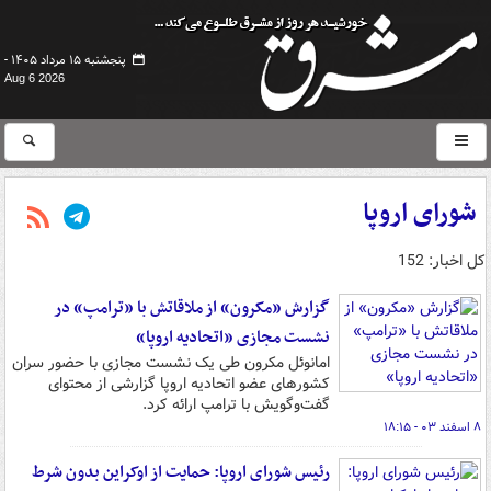
پنجشنبه ۱۵ مرداد ۱۴۰۵ -
Aug 6 2026
شورای اروپا
کل اخبار: 152
گزارش «مکرون» از ملاقاتش با «ترامپ» در
نشست مجازی «اتحادیه اروپا»
امانوئل مکرون طی یک نشست مجازی با حضور سران
کشورهای عضو اتحادیه اروپا گزارشی از محتوای
گفت‌وگویش با ترامپ ارائه کرد.
۸ اسفند ۰۳ - ۱۸:۱۵
رئیس شورای اروپا: حمایت از اوکراین بدون شرط