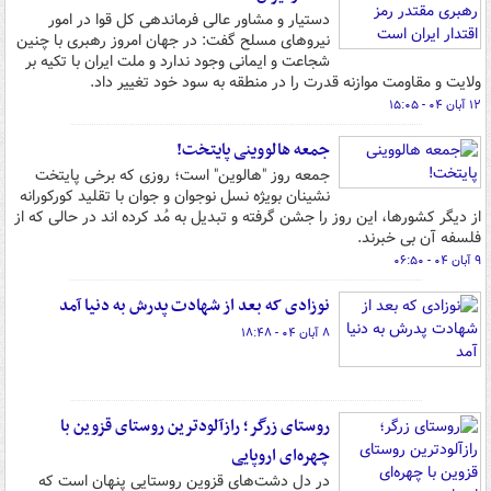
دستیار و مشاور عالی فرماندهی کل قوا در امور
نیروهای مسلح گفت: در جهان امروز رهبری با چنین
شجاعت و ایمانی وجود ندارد و ملت ایران با تکیه بر
ولایت و مقاومت موازنه قدرت را در منطقه به سود خود تغییر داد.
۱۲ آبان ۰۴ - ۱۵:۰۵
جمعه هالووینی پایتخت!
جمعه روز "هالوین" است؛ روزی که برخی پایتخت
نشینان بویژه نسل نوجوان و جوان با تقلید کورکورانه
از دیگر کشورها، این روز را جشن گرفته و تبدیل به مُد کرده اند در حالی که از
فلسفه آن بی خبرند.
۹ آبان ۰۴ - ۰۶:۵۰
نوزادی که بعد از شهادت پدرش به دنیا آمد
۸ آبان ۰۴ - ۱۸:۴۸
روستای زرگر؛ رازآلودترین روستای قزوین با
چهره‌ای اروپایی
در دل دشت‌های قزوین روستایی پنهان است که