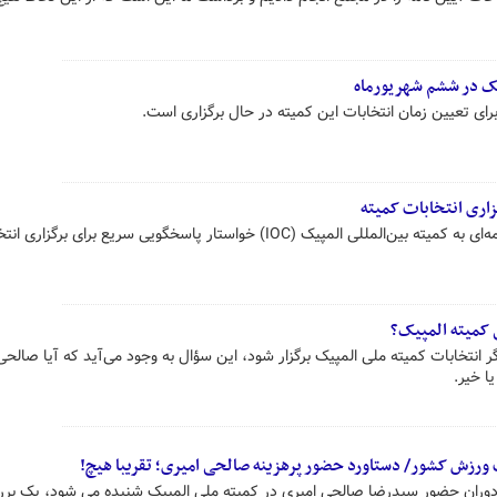
یک در ششم شهریورماه
رای تعیین زمان انتخابات این کمیته در حال برگزاری است.
رئیس کمیته ملی المپیک با ارسال نامه‌ای به کمیته بین‌المللی المپیک (IOC) خواستار پاسخگویی سریع برای برگز
کمیته المپیک؟
 انتخابات کمیته ملی المپیک برگزار شود، این سؤال به وجود می‌آید که آیا صالحی
ا خیر.
ت ورزش کشور/ دستاورد حضور پرهزینه صالحی امیری؛ تقریبا هیچ!
م دوران حضور سیدرضا صالحی امیری در کمیته ملی المپیک شنیده می شود، یک بر