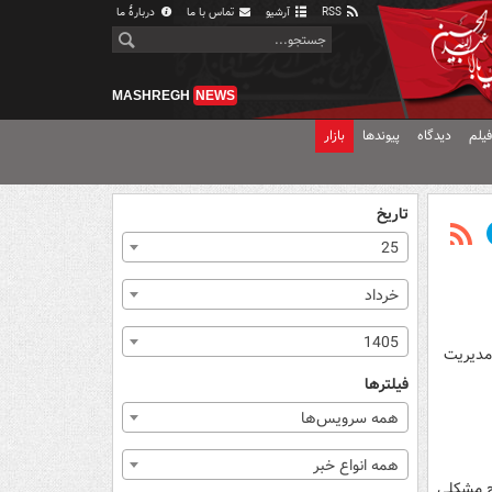
RSS
آرشیو
تماس با ما
دربارهٔ ما
MASHREGH
NEWS
یلم
دیدگاه
پیوندها
بازار
تاریخ
25
خرداد
1405
ای مدیریت
فیلترها
همه سرویس‌ها
همه انواع خبر
یچ مشکلی