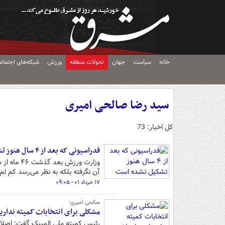
خانه
سیاست
جهان
تحولات منطقه
ورزش
شبکه‌های اجتماع
سید رضا صالحی امیری
کل اخبار: 73
فدراسیونی که بعد از ۴ سال هنوز تشکیل نشده است
وزارت ورز
آن نگرفته بلکه به نظر می‌رسد کم لم
۱۷ خرداد ۰۱ - ۰۹:۰۵
صالحی امیری:
مشکلی برای انتخابات کمیته نداریم/
رئیس کمیته ملی المپیک گفت: اصلاح