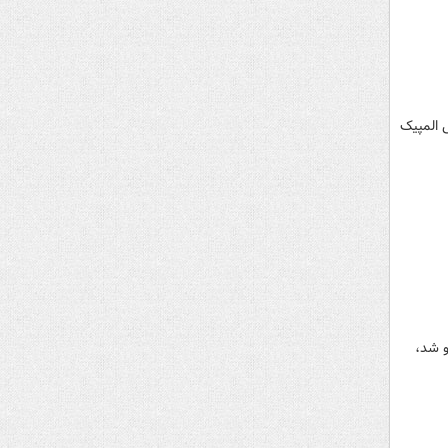
 المپیک
و شد،