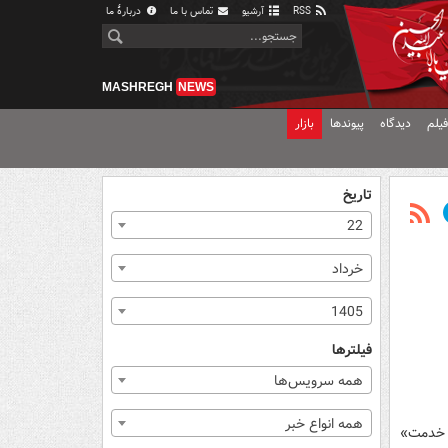
RSS
آرشیو
تماس با ما
دربارهٔ ما
MASHREGH
NEWS
یلم
دیدگاه
پیوندها
بازار
تاریخ
22
خرداد
1405
فیلترها
همه سرویس‌ها
همه انواع خبر
ز خدمت»