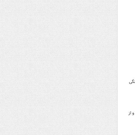
نگی
 از