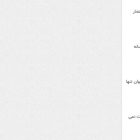
خار
انه
ان تنها
ت نمی