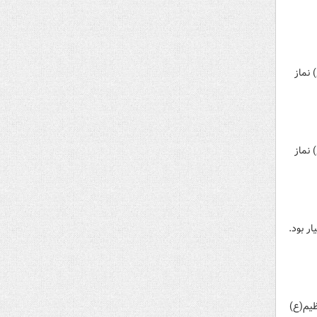
نماز
نماز
ر بود.
یم(ع)