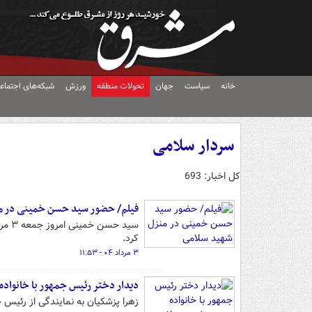
خانه
سیاست
جهان
تحولات منطقه
ورزش
شبکه‌های اجتماع
سردار سلامی
کل اخبار: 693
فیلم/ حضور سید حسن خمینی در م
کرد.
۳ مرداد ۰۴ - ۱۱:۵۳
دیدار دختر رئیس جمهور با خانوا
زهرا پزشکیان به نمایندگی از رئیس ج