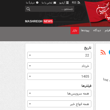
RSS
آرشیو
تماس با ما
دربارهٔ ما
MASHREGH
NEWS
یلم
دیدگاه
پیوندها
بازار
تاریخ
22
خرداد
1405
ر پیدا
فیلترها
همه سرویس‌ها
همه انواع خبر