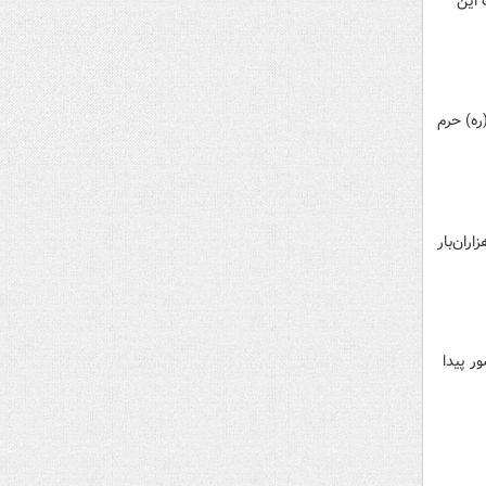
 این
شبستان حضرت امام (ره) حرم
ران‌بار
ر پیدا