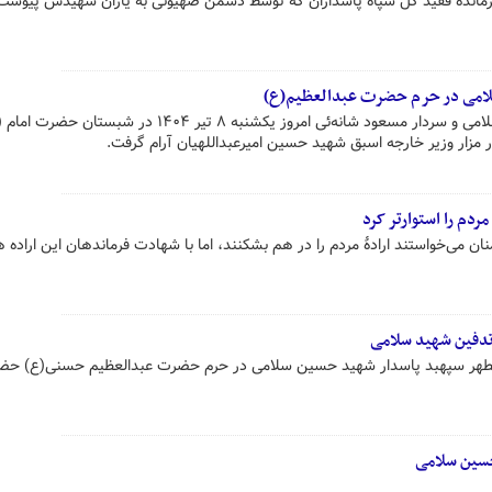
مانده فقید کل سپاه پاسداران که توسط دشمن صهیونی به یاران شهیدش پیوست
لامی در حرم حضرت عبدالعظیم(ع)
پیکر مطهر شهیدان سپهبد حسین سلامی و سردار مسعود شانه‌ئی امروز یکشنبه ۸ تیر ۱۴۰۴ در 
 مزار وزیر خارجه اسبق شهید حسین امیرعبداللهیان آرام گرفت.
ردم را استوارتر کرد
ن می‌خواستند ارادهٔ مردم را در هم بشکنند، اما با شهادت فرماندهان‌ این اراده هزا
 تدفین شهید سلامی
 مطهر سپهبد پاسدار شهید حسین سلامی در حرم حضرت عبدالعظیم حسنی(ع) حضو
حسین سلامی