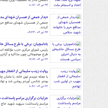
دشمنی قادر به تضعیف ایران نیست.
۲۴ تیر ۰۴ - ۱۰:۱۷
دیدار جمعی از همسران شهدای مداف
جمعی از همسران شهدای مدافع حرم 
کردند.
۲۴ تیر ۰۴ - ۰۹:۲۳
بادامچیان: برخی با طرح مسائل حا
رئیس شورای مرکزی حزب مؤتلفه اسلام
طرح موضوعاتی چون مذاکره و آزادی م
۲۲ تیر ۰۴ - ۱۷:۱۹
روایت زینب سلیمانی از انفجار مه
با عجله دویدم توی خانه. با مامان چا
بودم. شانس آوردم روشن شد و توانس
۲۲ تیر ۰۴ - ۱۰:۴۱
جزئیات برگزاری مراسم پاسداشت 
مراسم پاسداشت سپهبد شهید حاج حس