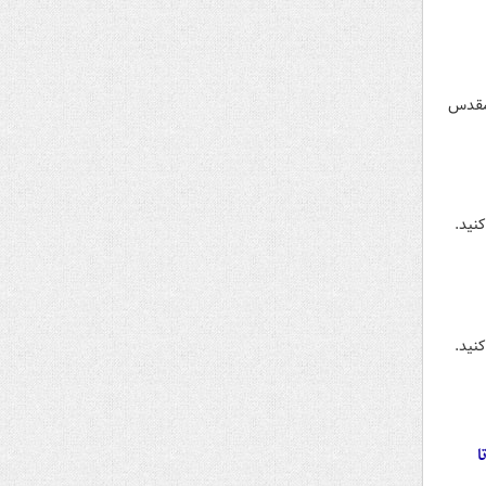
 مقدس
نید.
نید.
ا