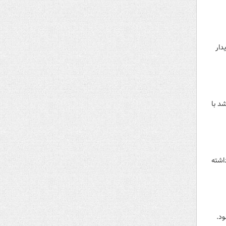
دار
د با
اشته
د.