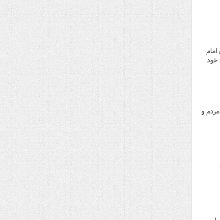
امام
 خود
ردم و