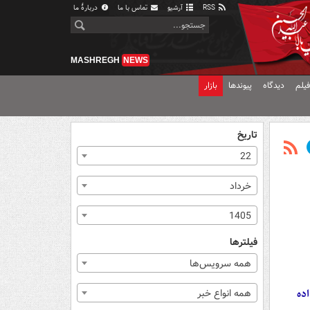
RSS
آرشیو
تماس با ما
دربارهٔ ما
MASHREGH
NEWS
یلم
دیدگاه
پیوندها
بازار
تاریخ
22
خرداد
1405
فیلترها
همه سرویس‌ها
ده‌
همه انواع خبر