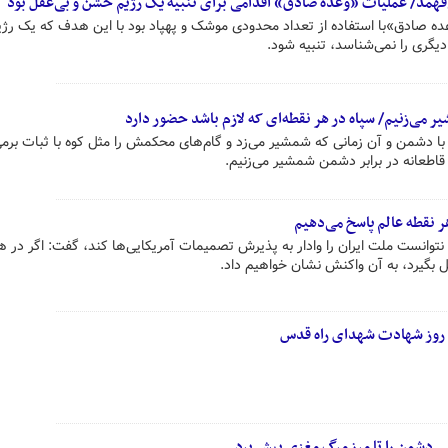
‌فهمد/ عملیات «وعده صادق» اقدامی برای تنبیه یک رژیم خشن و بی‌عقل بود
ده صادق»با استفاده از تعداد محدودی موشک و پهپاد بود با این هدف که یک ر
یگری را نمی‌شناسد، تنبیه شود.
ر می‌زنیم‌/ سپاه در هر نقطه‌ای که لازم باشد حضور دارد
 با دشمن و آن زمانی که شمشیر می‌زد و گام‌های محکمش را مثل کوه با ثبات برم
اطعانه در برابر دشمن شمشیر می‌زنیم‌.
 نقطه‌ عالم پاسخ می‌دهیم
م نتوانست ملت ایران را وادار به پذیرش تصمیمات آمریکایی‌ها کند، گفت: اگر در ه
ل بگیرد، به آن واکنش نشان خواهیم داد.
روز شهادت شهدای راه قدس
ی دشمن را تا مرز مرگ مغزی پیش برد