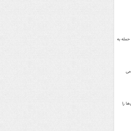
حمله به
می
ا را