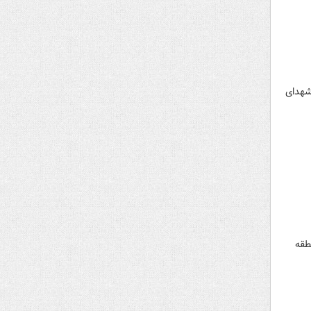
شهدای
طقه