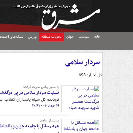
خانه
سیاست
جهان
تحولات منطقه
ورزش
شبکه‌های اجتماع
سردار سلامی
کل اخبار: 693
با صدور پیامی صورت گرفت؛
تسلیت سردار سلامی در پی درگذش
فرمانده کل سپاه پاسداران انقلاب 
۱۹ خرداد ۰۳ - ۱۷:۴۷
سرلشکر سلامی:
همه مسائل با جامعه جوان و بانشاط