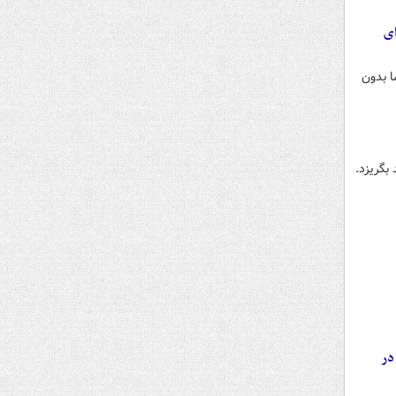
ای
ا بدون
بگریزد.
در