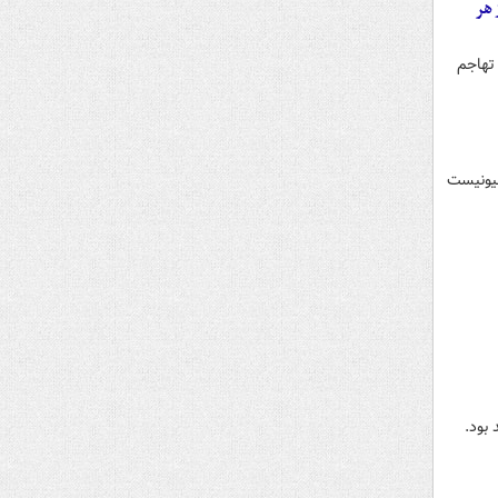
 هر
 تهاجم
ان صهیونیست
بود.