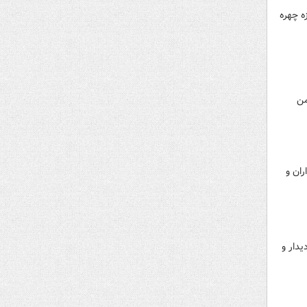
ه چهره
من
ان و
دار و