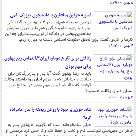
۵ بهمن ۰۱ - ۱۵:۳۹
تسویه خونین منافقین با دانشجوی فیزیک اتمی
مرتضی صمدیه هم‌زمان در ۲ جبهه می‌جنگید؛ یکی
مبارزه با رژیم شاه و دیگری هم نفاق درون سازمان
مجاهدین.وقتی در دادگاه از او پرسیدند:برای چه این
کارها را کردی،گفت: برای تحقق حکومت اسلامی دست به مبارزه زدم.
۴ بهمن ۰۱ - ۰۸:۱۲
وکالتی برای تاراج دوباره ایران؟/التماس ربع پهلوی
برای مهم بودن
باید به رضا پهلوی گفت آیا پدر و پدربزرگ‌تان برای
خیانات و جنایاتی که به مردم ایران روا داشتند وکالت
گرفتند که حالا شما برای مهم بودن در مجامع بین
المللی دنبال وکالت هستید؟
۳ بهمن ۰۱ - ۰۹:۱۹
شاه، خون‌ریز نبود یا روغن ریخته را نذر امامزاده
کرد؟
خیلی ساده‌لوحانه است که بگوییم: «پهلویِ پسر به
خاطر دل مهربانش نتوانست تاج و تخت را حفظ کند و تا حس کرد مردمش او