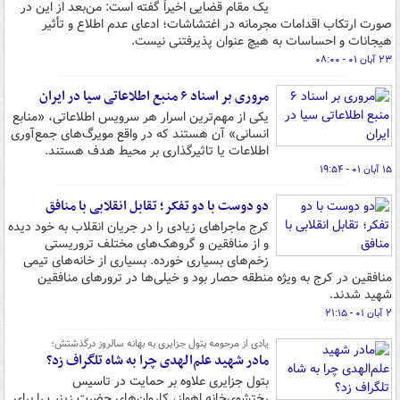
یک مقام قضایی اخیراً گفته است: من‌بعد از این در
صورت ارتکاب اقدامات مجرمانه در اغتشاشات؛ ادعای عدم اطلاع و تأثیر
هیجانات و احساسات به هیچ عنوان پذیرفتنی نیست.
۲۳ آبان ۰۱ - ۰۸:۰۰
مروری بر اسناد ۶ منبع اطلاعاتی سیا در ایران
یکی از مهم‌ترین اسرار هر سرویس اطلاعاتی، «منابع
انسانی» آن هستند که در واقع مویرگ‌های جمع‌آوری
اطلاعات یا تاثیرگذاری بر محیط هدف هستند.
۱۵ آبان ۰۱ - ۱۹:۵۴
دو دوست با دو تفکر؛ تقابل انقلابی با منافق
کرج ماجراهای زیادی را در جریان انقلاب به خود دیده
و از منافقین و گروهک‌های مختلف تروریستی
زخم‌های بسیاری خورده. بسیاری از خانه‌های تیمی
منافقین در کرج به ویژه منطقه حصار بود و خیلی‌ها در ترورهای منافقین
شهید شدند.
۲ آبان ۰۱ - ۲۱:۱۵
یادی از مرحومه بتول جزایری به بهانه سالروز درگذشتش؛
مادر شهید علم‌الهدی چرا به شاه تلگراف زد؟
بتول جزایری علاوه بر حمایت در تاسیس
رختشوی‌خانه اهواز، کاروان‌های حضرت زینب را برای