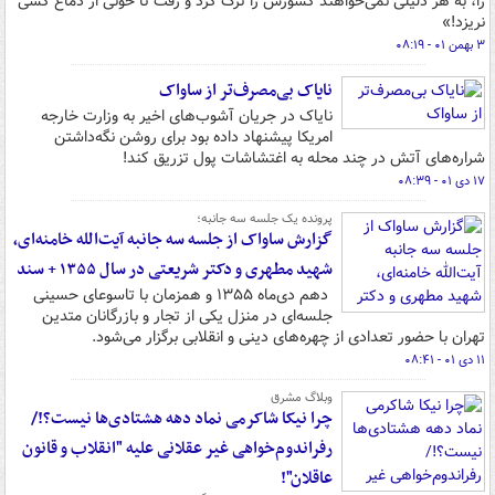
را، به هر دلیلی نمی‌خواهند کشورش را ترک کرد و رفت تا خونی از دماغ کسی
نریزد!»
۳ بهمن ۰۱ - ۰۸:۱۹
نایاک بی‌مصرف‌تر از ساواک
نایاک در جریان آشوب‌های اخیر به وزارت خارجه
امریکا پیشنهاد داده بود برای روشن نگه‌داشتن
شراره‌های آتش در چند محله به اغتشاشات پول تزریق کند!
۱۷ دی ۰۱ - ۰۸:۳۹
پرونده یک جلسه سه جانبه؛
گزارش ساواک از جلسه سه جانبه آیت‌الله خامنه‌ای،
شهید مطهری و دکتر شریعتی در سال ۱۳۵۵ + سند
دهم دی‌ماه ۱۳۵۵ و همزمان با تاسوعای حسینی
جلسه‌ای در منزل یکی از تجار و بازرگانان متدین
تهران با حضور تعدادی از چهره‌های دینی و انقلابی برگزار می‌شود.
۱۱ دی ۰۱ - ۰۸:۴۱
وبلاگ مشرق
چرا نیکا شاکرمی نماد دهه هشتادی‌ها نیست؟!/
رفراندوم‌خواهی غیر عقلانی علیه "انقلاب و قانون
عاقلان"!