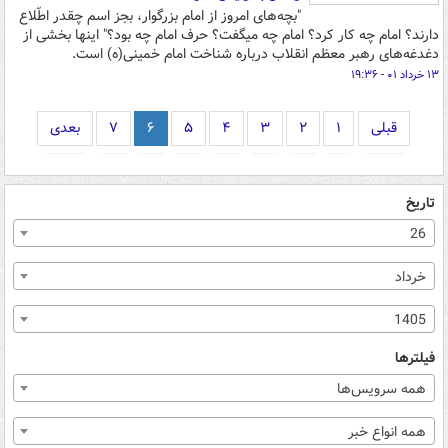
"بچه‌های امروز از امام بزرگوار، بجز اسم چقدر اطّلاع
دارند؟ امام چه کار کرد؟ امام چه میگفت؟ حرف امام چه بود؟" اینها بخشی از
دغدغه‌های رهبر معظم انقلاب درباره شناخت امام خمینی(ه) است.
۱۳ خرداد ۰۱ - ۱۹:۳۶
قبلی
۱
۲
۳
۴
۵
۶
۷
بعدی
تاریخ
26
خرداد
1405
فیلترها
همه سرویس‌ها
همه انواع خبر