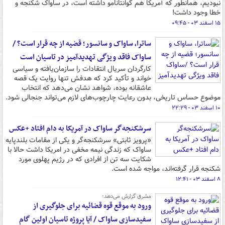
نبودیم، همانطور که آمریکا هم گوانتانامو داشته است، در ساواک شکنجه و
خطا وجود داشت!
۱۵ اسفند ۰۳ - ۰۹:۴۵
ساترا، ساواک و سانسور؛ قضیه از چه قرار است؟ /
ساواک فاقد ویژگی تهدیدآمیز در تاسیان است
کارگردان سریال انتقادات را سازمان‌یافته و سیاسی
خواند و تأکید کرد که هدفش تنها روایت یک قصه
عاشقانه بوده، شواهد نشان می‌دهد که انتخاب
موضوع حساس تاریخی، بدون رعایت چارچوب‌های لازم می‌تواند جنجالی شود.
۱۰ اسفند ۰۳ - ۲۲:۲۹
سرشکنجه‌گر ساواک در آمریکا به دام افتاد +عکس
«پرویز ثابتی» سرشکنجه‌گر و یکی از مقامات بلندپایه
ساواک که زندگی نیمه مخفی در امریکا داشت حالا با
شکایت سه تن از افرادی که در رژیم پهلوی مورد
شکنجه قرار گرفته‌اند، مواجه شده است.
۸ اسفند ۰۳ - ۱۲:۴۱
مشرق گزارش می‌دهد؛
ورود به موقع قوه قضائیه برای جلوگیری از
سفیدسازی ساواک / آیا پروژه تاسیان اولین گام