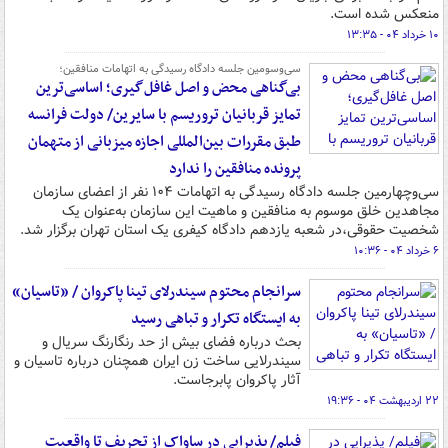
منعکس شده است.
۱۰ خرداد ۰۴ - ۱۳:۳۵
سی‌وسومین جلسه دادگاه رسیدگی به اتهامات منافقین؛
بی‌گناهی محض و اصل غافل‌گیری؛ اساسی‌ترین
تمایز قربانیان تروریسم با سایرین/ دولت فرانسه
طبق مقررات بین‌المللی اجازه میزبانی از متهمان
پرونده منافقین را ندارد
سی‌وچهارمین جلسه دادگاه رسیدگی به اتهامات ۱۰۴ نفر از اعضای سازمان
مجاهدین خلق موسوم به منافقین و ماهیت این سازمان به‌عنوان یک
شخصیت حقوقی،در شعبه یازدهم دادگاه کیفری یک استان تهران برگزار شد.
۶ خرداد ۰۴ - ۱۰:۳۶
سرانجام محتوم سیندرلای تینا پاکروان / «تاسیان»
به ایستگاه تکرار و تباهی رسید
بحث درباره فضای بیش از حد رنگارنگ سریال و
سیندرلایی ساخت زن ایران همچنان درباره تاسیان و
آثار پاکروان پابرجاست.
۲۲ اردیبهشت ۰۴ - ۱۹:۳۶
فیلم/ پذیرایی در ساواک از تحریف تا واقعیت