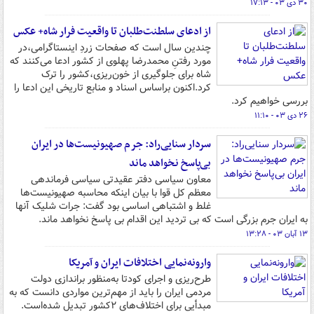
۳۰ دی ۰۳ - ۱۷:۱۳
از ادعای سلطنت‌طلبان تا واقعیت فرار شاه+ عکس
چندین سال است که صفحات زردِ اینستاگرامی،در
مورد رفتنِ محمدرضا پهلوی از کشور ادعا می‌کنند که
شاه برای جلوگیری از خون‌ریزی،کشور را ترک
کرد.اکنون براساس اسناد و منابع تاریخی این ادعا را
بررسی خواهیم کرد.
۲۶ دی ۰۳ - ۱۱:۱۰
سردار سنایی‌راد: جرم صهیونیست‌ها در ایران
بی‌پاسخ نخواهد ماند
معاون سیاسی دفتر عقیدتی سیاسی فرماندهی
معظم کل قوا با بیان اینکه محاسبه صهیونیست‌ها
غلط و اشتباهی اساسی بود گفت: جرات شلیک آنها
به ایران جرم بزرگی است که بی تردید این اقدام بی پاسخ نخواهد ماند.
۱۳ آبان ۰۳ - ۱۳:۲۸
وارونه‌نمایی اختلافات ایران و آمریکا
طرح‌ریزی و اجرای کودتا به‌منظور براندازی دولت
مردمی ایران را باید از مهم‌ترین مواردی دانست که به
مبدأیی برای اختلاف‌های ۲کشور تبدیل شده‌است.