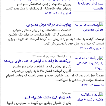
روایتی متفاوت از زبان شکنجه‌گر ساواک و
پذیرایی‌های خاصشان از زندانیان را مشاهده کنید.
۱۶ اردیبهشت ۰۴ - ۱۳:۴۳
پهلویست‌ها در تله هوش مصنوعی
شکست سلطنت‌طلبان در برابر دستیار هوش
مصنوعی گراک، فقط شکست در برابر یک ماشین
نیست؛ گراک، با استناد به موارد تاریخی، به آن‌ها آموخت که تاریخ، چیزی
نیست که بتوان به میل خود بازنویسی‌اش کرد.
۱۶ فروردین ۰۴ - ۱۷:۲۰
چند دقیقه با کتاب‌ «برادر احمد»/ ۲۷۵
می‌گفتند حاج احمد با ارتشی‌ها کتک‌کاری می‌کند!
نقل قول‌هایی که در ارتباط با برادر متوسلیان از
آقایان فرمانده لشکر ۲۸ تا به پایین می‌شنیدم،
عمدتاً حول این بود که او آدمی خشن، جدی و عصبی است که رعایت احترام
سلسله مراتب فرماندهی را نمی‌کند...
۱۸ اسفند ۰۳ - ۰۶:۳۴
خبرویژه/
باید «ساواک» داشته باشیم!+ فیلم
یکی از حامیان پهلوی می گوید: ما سوئیس و اروپا