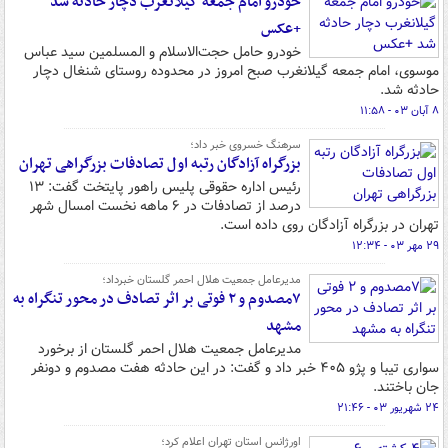
خودرو امام جمعه گیلانغرب دچار حادثه شد
+عکس
خودرو حامل حجت‌الاسلام و المسلمین سید عباس
موسوی، امام جمعه گیلانغرب صبح امروز در محدوده روستای شنغال دچار
حادثه شد.
۸ آبان ۰۳ - ۱۱:۵۸
سرهنگ خسروی خبر داد؛
بزرگراه آزادگان رتبه اول تصادفات بزرگراهی تهران
رئیس اداره حقوقی پلیس راهور پایتخت گفت: ۱۳
درصد از تصادفات در ۶ ماهه نخست امسال شهر
تهران در بزرگراه آزادگان روی داده است.
۲۹ مهر ۰۳ - ۱۲:۳۴
مدیرعامل جمعیت هلال احمر گلستان خبرداد؛
۷مصدوم و ۲ فوتی بر اثر تصادف در محور تنگراه به
مشهد
مدیرعامل جمعیت هلال احمر گلستان از برخورد
سواری تیبا و پژو ۴۰۵ خبر داد و گفت: در این حادثه هفت مصدوم و دونفر
جان باختند.
۲۴ شهریور ۰۳ - ۲۱:۴۶
اورژانس استان تهران اعلام کرد؛