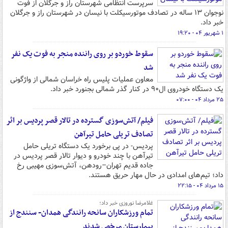
سرپرست انتظامی شهرستان راز و جرگلان از فوت
نوجوان ۱۳ ساله در تصادف موتورسیکلت با نیسان در شهرستان راز و جرگلان
خبر داد.
۱ شهریور ۰۴ - ۱۹:۲۰
سقوط خوردو بر روی راننده منجر به فوت یک نفر
شد
معاون عملیات پلیس راه خراسان شمالی از واژگونی
یک دستگاه خودروی ال۹۰ در کنار گذر شمالی بجنورد خبر داد.
۲۵ مرداد ۰۴ - ۰۷:۰۰
فیلم/ آتش‌سوزی گسترده در تالار قصر پردیس بر اثر
تصادف تریلی حامل تیرآهن
پردیس- در پی برخورد یک دستگاه تریلی حامل
تیرآهن با چند خودرو و دیوار تالار قصر پردیس در
جاده قدیم تهران–رودهن، آتش‌سوزی مهیبی رخ
داد؛ تیم‌های امدادی در حال مهار حریق هستند.
۱۵ مرداد ۰۴ - ۲۲:۱۵
غلامرضا نوروزی خبر داد؛
تمام ورزشکاران سانحه رانندگی همدان- سنندج از
بیمارستان مرخص شدند