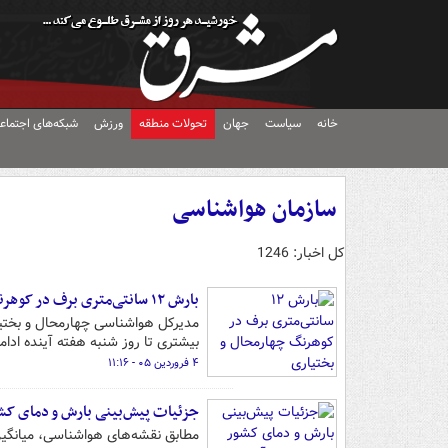
خانه
سیاست
جهان
تحولات منطقه
ورزش
شبکه‌های اجتماع
سازمان هواشناسی
کل اخبار: 1246
بارش ۱۲ سانتی‌متری برف در کوهرنگ چهارمحال و بختیاری
بیشتری تا روز شنبه هفته آینده ادام
۴ فروردین ۰۵ - ۱۱:۱۶
جزئیات پیش‌بینی بارش و دمای کشور طی ۶ هف
مطابق نقشه‌های هواشناسی، میانگین