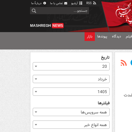
RSS
آرشیو
تماس با ما
دربارهٔ ما
MASHREGH
NEWS
یلم
دیدگاه
پیوندها
بازار
تاریخ
20
خرداد
1405
 با شدت
فیلترها
همه سرویس‌ها
همه انواع خبر