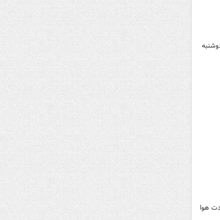
دوشنبه
دت هوا