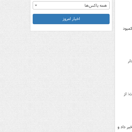
همه باکس‌ها
اخبار امروز
د، اما کمبود
ار
: از
ر داد و