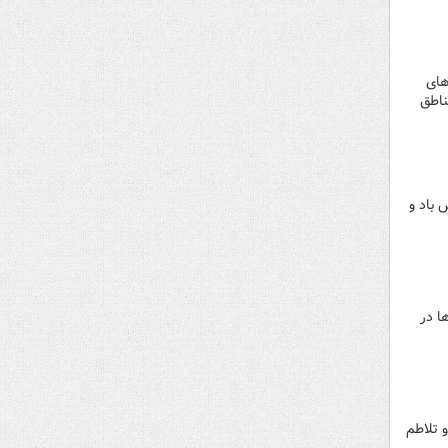
های
ناطق
ران، وزش باد و
ا در
، کولاک و تلاطم