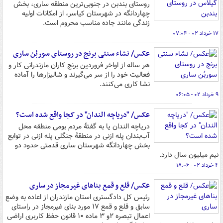
روستای بندبن در جنوبی‌ترین منطقه ساری، بخش
چهاردانگه در شهرستان کیاسر، از امکانات اولیه
زندگی مانند جاده مناسب محروم است.
۱۷ خرداد ۰۲ - ۰۷:۰۴
عکس/ نشاء سنتی برنج در روستای سوربُن ساری
هر ساله از اواخر فروردین برنج کاران مازندرانی کار و
فعالیت خود را از سر می‌گیرند و شالیزارها را آماده
نشا کاری می‌کنند.
۹ خرداد ۰۲ - ۰۶:۰۵
عکس/ "دریاچه الندان" در کجا واقع شده است؟
دریاچه الندان یا به گفتۀ مردم بومی منطقه محل
آب‌بندان پله ازنی در منطقۀ جنگلی پله ازنی در توابع
بخش چهاردانگه شهرستان ساری قدمتی حدود دو
نیم میلیون سال دارد.
۴ خرداد ۰۲ - ۱۸:۰۶
عکس/ قلع و قمع بناهای غیرمجاز در ساری
رئیس کل دادگستری استان مازندران از اعاده به وضع
سابق و قلع و قمع ۱۷ مورد بنای غیرمجاز در راستای
اعمال تبصره ۲و ۳ ماده ۱۰ قانون حفظ کاربری اراضی