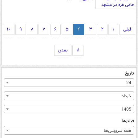
قبلی
۱
۲
۳
۴
۵
۶
۷
۸
۹
۱۰
۱۱
بعدی
تاریخ
24
خرداد
1405
فیلترها
همه سرویس‌ها