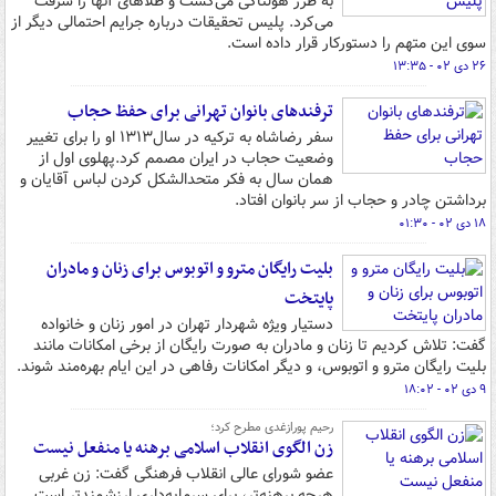
به طرز هولناکی می‌کشت و طلاهای آنها را سرقت
می‌کرد. پلیس تحقیقات درباره جرایم احتمالی دیگر از
سوی این متهم را دستورکار قرار داده است.
۲۶ دی ۰۲ - ۱۳:۳۵
ترفندهای بانوان تهرانی برای حفظ حجاب
سفر رضاشاه به ترکیه در سال‌۱۳۱۳ او را برای تغییر
وضعیت حجاب در ایران مصمم کرد.پهلوی اول از
همان سال به فکر متحدالشکل کردن لباس آقایان و
برداشتن چادر و حجاب از سر بانوان افتاد.
۱۸ دی ۰۲ - ۰۱:۳۰
بلیت رایگان مترو و اتوبوس برای زنان و مادران
پایتخت
دستیار ویژه شهردار تهران در امور زنان و خانواده
گفت: تلاش کردیم تا زنان و مادران به صورت رایگان از برخی امکانات مانند
بلیت رایگان مترو و اتوبوس، و دیگر امکانات رفاهی در این ایام بهره‌‎مند شوند.
۹ دی ۰۲ - ۱۸:۰۲
رحیم پورازغدی مطرح کرد؛
زن الگوی انقلاب اسلامی برهنه یا منفعل نیست
عضو شورای عالی انقلاب فرهنگی گفت: زن غربی
هرچه برهنه‌تر، برای سرمایه‌داری ارزشمندتر است.