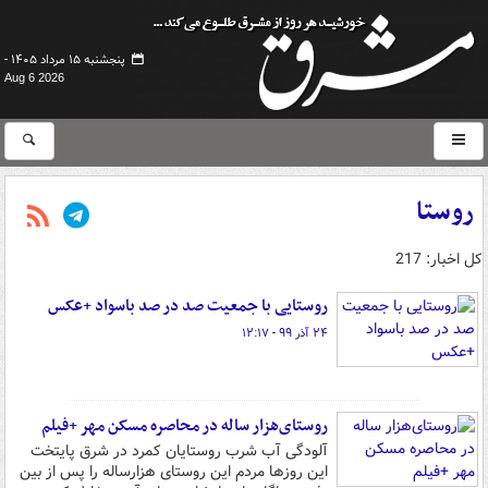
پنجشنبه ۱۵ مرداد ۱۴۰۵ -
Aug 6 2026
روستا
کل اخبار: 217
روستایی با جمعیت صد در صد باسواد +عکس
۲۴ آذر ۹۹ - ۱۲:۱۷
روستای‌هزار ساله در محاصره مسکن مهر +فیلم
آلودگی آب شرب روستایان کمرد در شرق پایتخت
این روزها مردم این روستای هزارساله را پس از بین