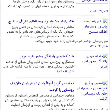
زمستان های سوزان و لرزان دارد و حتی بارها
رکورددار سردترین نقطه ایران را کسب کرده است.
۹ آذر ۹۹ - ۰۱:۰۴
عکس/طبیعت ‌پاییزی روستاهای اطراف سنندج
مناظر و طبیعت استان کردستان در فصل پاییز
جلوه‌ای رنگارنگ از زیبایی‌های خدادادی را به تصویر
کشیده‌اند. جاذبه‌های طبیعی این خطه از
سرزمینمان چشم هر بیننده‌ای را به خود خیره می‌کند.
۸ آذر ۹۹ - ۰۲:۱۷
حادثه خونین رانندگی محور اهر- تبریز
سخنگوی اورژانس استان آذربایجان شرقی از حادثه
خونین رانندگی محور اهر- تبریز با سه کشته خبر داد.
۷ آذر ۹۹ - ۱۸:۰۳
تعقیب و گریز قاچاقچیان در هورامان جان یک
روستایی را گرفت
معاون اجتماعی فرماندهی انتظامی استان کردستان
گفت: در پی شلیک پلیس به یک ماشین مظنون تیر
کمانه و به یکی از اهالی روستای اورامان اصابت
می‌کند و منجر به زخمی شدن و فوت آن شد.