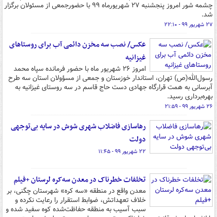
چشمه شور امروز پنجشنبه ۲۷ شهریورماه ۹۹ با حضورجمعی از مسئولان برگزار
شد.
۲۷ شهریور ۹۹ - ۲۲:۱۰
عکس/ نصب سه مخزن دائمی آب برای روستاهای
غیزانیه
امروز ۲۶ شهریور ماه با حضور فرمانده سپاه محمد
رسول‌الله(ص) تهران، استاندار خوزستان و جمعی از مسؤولان استان سه طرح
آبرسانی به همت قرارگاه جهادی دست حاج قاسم در سه روستای غیزانیه به
بهره‌برداری رسید.
۲۶ شهریور ۹۹ - ۲۱:۵۹
رهاسازی فاضلاب شهری شوش در سایه بی‌توجهی
دولت
۲۲ شهریور ۹۹ - ۱۱:۴۵
تخلفات خطرناک در معدن سه‌کره لرستان +فیلم
معدن واقع در منطقه «سه کره» شهرستان چگنی، بر
خلاف تعهداتش، ضوابط استقرار را رعایت نکرده و
سبب آسیب به منطقه حفاظت‌شده کوه سفید شده و