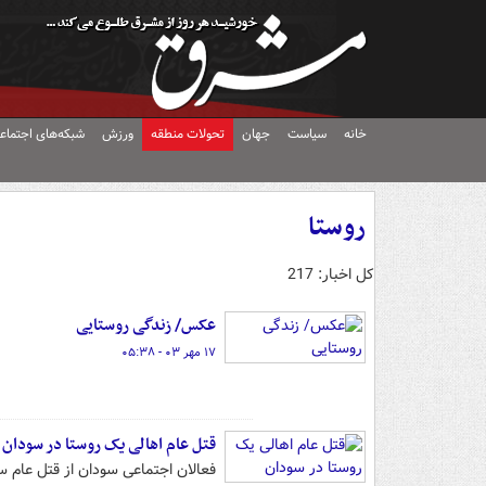
خانه
سیاست
جهان
تحولات منطقه
ورزش
شبکه‌های اجتماع
روستا
کل اخبار: 217
عکس/ زندگی روستایی
۱۷ مهر ۰۳ - ۰۵:۳۸
قتل عام اهالی یک روستا در سودان
فعالان اجتماعی سودان از قتل عام 