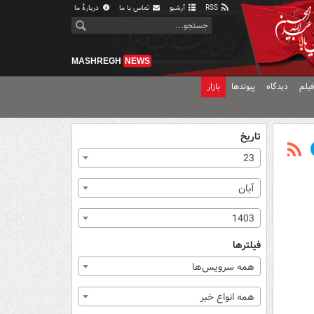
RSS
آرشیو
تماس با ما
دربارهٔ ما
MASHREGH
NEWS
یلم
دیدگاه
پیوندها
بازار
تاریخ
23
آبان
1403
فیلترها
همه سرویس‌ها
همه انواع خبر