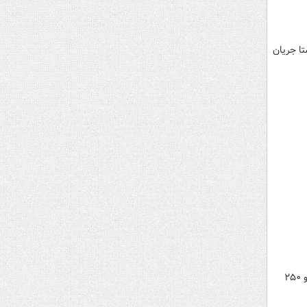
تا جریان
مدیرعامل صندوق بیمه کشاورزان روستاییان و عشایر گفت: حداکثر عیدی که می توان امسال پرداخت کرد یک میلیون و ۲۵۰