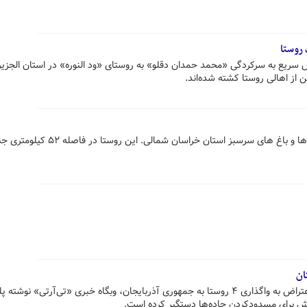
 سریع به سرکردگی «محمد حمدان دقلو» به روستای «ود النوره» در استان الجزیره
روئین نام روستایی است در دل کوه ها و باغ های سرسبز استان خراسان شمالی. این روستا 
ان
در ادامهٔ ناآرامی‌ها در ارمنستان در اعتراض به واگذاری ۴ روستا به جمهوری آذربایجان، وبگاه خبری «تی‌آرتی» نوش