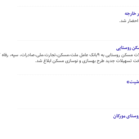
ر خارجه
 احضار شد.
سکن روستایی
بخشنامه افزایش سقف فردی تسهیلات مسکن روستایی به ۹بانک عامل ملت،مسکن،تجارت،ملی،صادرات، سپه، ر
اخت تسهیلات جدید طرح بهسازی و نوسازی مسکن ابلاغ شد.
«شیت»
وستای مورکان