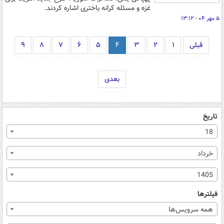
غزه و مسئله کرانه باختری اشاره کردند.
۵ مهر ۰۴ - ۱۳:۱۲
قبلی
۱
۲
۳
۴
۵
۶
۷
۸
۹
بعدی
تاریخ
18
خرداد
1405
فیلترها
همه سرویس‌ها