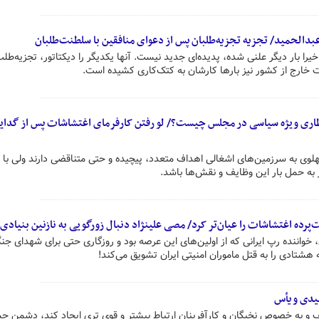
بدالحمید/ تجزیه تجزیه‌طلبان پس از دعوای منافقین با سلطنت‌طلبان
یرا بار دیگر علنی شده، پدیده‌ای جدید نیست. آنها یکدیگر را دیکتاتور، تجزیه‌طلب
 خارج از کشور نیز بارها کارشان به کتک‌کاری کشیده است.
فطاری ویژه سیاسی در مجلس چیست؟/ لو رفتن کارفرمای اغتشاشات پس از گدای
وی به سرزمین‌های اشغالی اهداف متعدد، پیچیده و حتی متناقضی دارند ولی با ا
به حمل بار این وظایف و نقش‌ها باشد.
‌پرده اغتشاشات را عیان‌تر کرد/ مصی علینژاد دنبال زورگویی به نازنین بنیادی 
نده رپ ایرانی که از اولین‌های این عرصه بود و روزگاری حتی برای شهدای جن
ه هشتادی را به قتل ماموران امنیتی ایران تشویق می‌کند!
 و به خصوص نخبگان و کارآفرینان ارتباط بیشتر و قوی تری ایجاد کند، دشمن 