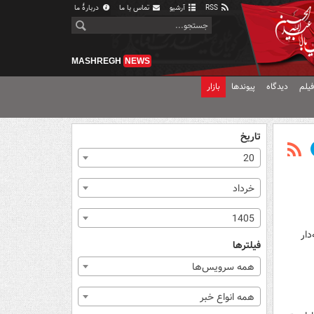
RSS
آرشیو
تماس با ما
دربارهٔ ما
MASHREGH
NEWS
یلم
دیدگاه
پیوندها
بازار
تاریخ
20
خرداد
1405
دار
فیلترها
همه سرویس‌ها
همه انواع خبر