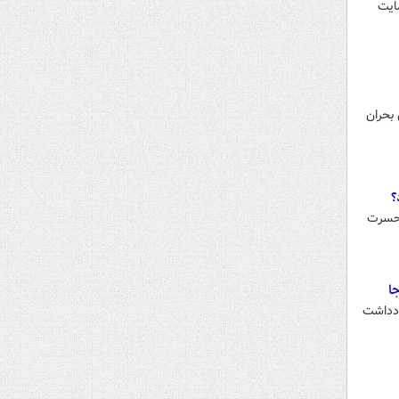
ایت
بحران
؟
 حسرت
ا
ادداشت