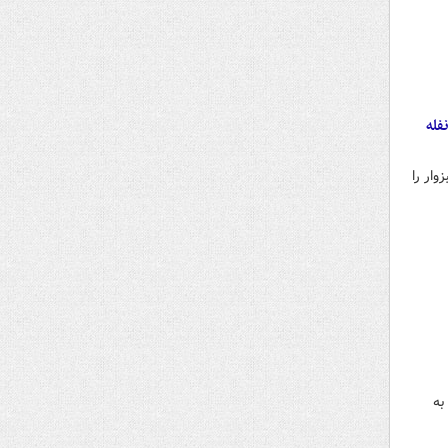
فله
ار را
به