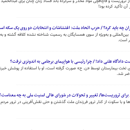
 تروریست و قاچاقچی مواد مخدر و سرکرده باند فساد زنان چنان برای عبدالحمید 
 آن تأکید کرده بود!
یران چه باید کرد؟ / حزب اتحاد ملت: اغتشاشات و انتخابات دو روی یک سکه اس
 بین‌المللی و به‌ویژه از سوی همسایگان به رسمیت شناخته نشده کلافه گشته و به 
ر است.
دادگاه علنی داد! / چرا رئیسی با هواپیمای برجامی به اندونزی نرفت؟
ی تخت بیمارستان توسط «ن. ح» صورت گرفته است، او با استفاده از پوشش خبرنگ
اضر شد.
 برای تروریست‌ها/ تغییر و تحولات در شورای عالی امنیت ملی به چه معناست؟
ا و با سکوت از کنار ترور فرزندان ملت گذشتن و حتی نقش‌آفرینی در ترور مردم