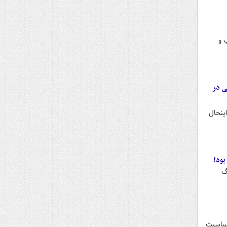
 و
ی در
ینحال
بود!
گ
حساسیت