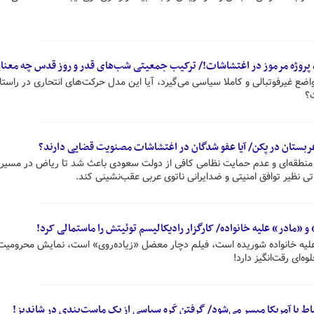
ک پروژه مرموز در اغتشاشات!/ ترکیب جمعیتی شب‌های قدر و روز قدس چه معنای
اضع غیرفوتبالی و کاملا سیاسی می‌گیرد، آیا این مدل حرکت‌های انتحاری در راستا
ت؟
عربستان در پکن/ آیا عفو شدگان در اغتشاشات مصنویت قضایی دارند؟
ی منطقه‌ای و عدم حمایت نظامی کافی از دولت سعودی باعث شد تا ریاض در مسیر
تی نظیر توافق امنیتی و ضدایرانی ناتوی عربی عقب‌نشینی کند.
 «مادر» علیه خانواده/ کارگزار رادیکالیسم توئیتش را ماستمالی کرد!
 علیه خانواده شوریده است، فیلم دچار معضل «زیاده‌روی» است، نمایش محرومیت 
‌ای رقت‌انگیز دارد!
اط با آمریکا میسر می‌شود/ گرفتن کَره سیاسی از یک ماست‌بندی در شاندیز!