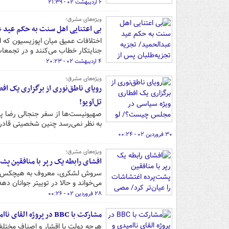
۶ اردیبهشت ۰۲ - ۲۱:۳۹
ویژه‌های مشرق؛
بی اعتنایی اهل سنت به حکم عید ع
اختلافات عمیق میان اپوزیسیون که اخ
جنایتکار خطاب می‌کنند و در تجمعات
۴ اردیبهشت ۰۲ - ۲۰:۲۳
ویژه‌های مشرق؛
رویای ناطق‌نوری از برگزاری یک ا
تل‌آویو!
صهیونیست‌ها از سفر جنجالی رضا پهل
به نظر نمی‌رسد چنین شخصیتی قادر 
۳۰ فروردین ۰۲ - ۰۰:۲۴
ویژه‌های مشرق؛
افشای رابطه یک رپر با منافقین پشت
سروش لشکری، معروف به هیچکس، خوان
می‌خواند و حالا در توییتر جوانان ده
۲۸ فروردین ۰۲ - ۰۰:۲۶
مشارکت با BBC در پروژه القای ناامیدی و یأس
هرچه دولت با اقشار و اصناف مختلف