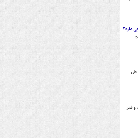
ی دارد؟
ی
 طی
و فقر