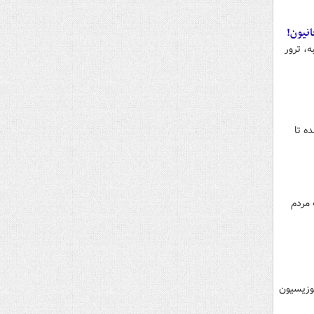
نیون!
، ترور
ه تا
 مردم
پوزیسیون