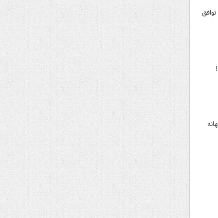
توافق
انه