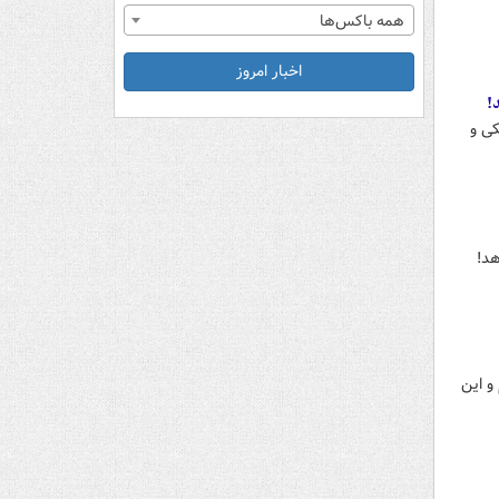
همه باکس‌ها
اخبار امروز
!
ی و
هد!
و این