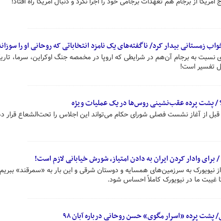
مریکا از برجام هم تعهدات برجامی خود را اجرا نکرد و دنبال امریکا راه افتاد!
واب زمستانی بیدار کرد/ ناگفته‌های یک نامزد انتخاباتی که روحانی او را سوزاند
 به برجام آن‌هم در شرایطی که اروپا در مخمصه جنگ اوکراین، سرما، تاریک
ل تفسیر است!
ا؟ / پشت پرده عقب‌نشینی روس‌ها در یک عملیات ویژه
ز قبل از آغاز نشست فصلی شورای حکام می‌تواند این اجلاس را تحت‌الشعاع قرار د
/ برای وادار کردن ایران به دادن امتیاز، شورش خیابانی لازم است!
از نیویورک به سرزمین‌های همسایه و دوستان شرقی و این بار به «سمرقند» ببریم 
تا غیبت ما در نیویورک کاملاً احساس شود.
پشت پرده «اسرار مگوی» حسن روحانی درباره آبان ۹۸