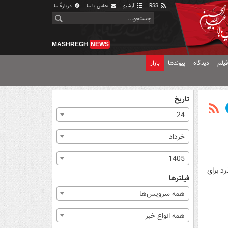
RSS
آرشیو
تماس با ما
دربارهٔ ما
MASHREGH
NEWS
یلم
دیدگاه
پیوندها
بازار
تاریخ
24
خرداد
1405
رد برای
فیلترها
همه سرویس‌ها
همه انواع خبر