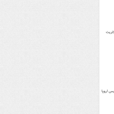
کثریت
یس اروپا