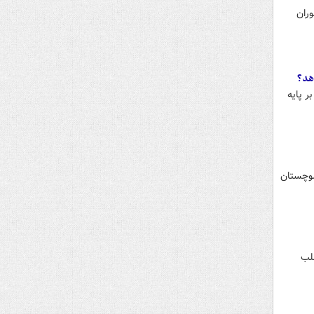
وران
دهد؟
 پایه
لوچستان
طلب