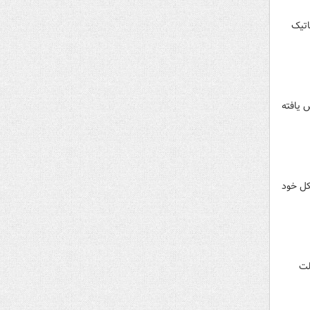
اتیک
رس بیش از ۸۵ هزار واحد کاهش یافته
کل خود
لت