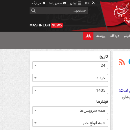
RSS
آرشیو
تماس با ما
دربارهٔ ما
MASHREGH
NEWS
یلم
دیدگاه
پیوندها
بازار
تاریخ
24
خرداد
ی است!
1405
‌های
فیلترها
همه سرویس‌ها
همه انواع خبر