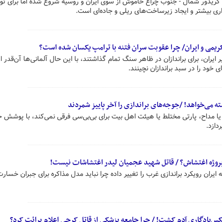
ریدور شمال - جنوب چراغ خاموش از سوی ایران و روسیه شروع شده اما برای تو
ذاری بیشتر و ایجاد زیرساخت‌های ریلی و جاده‌ای است.
کریمی و ایران/ چرا عقوبت سران فتنه با ترامپ یکسان شده است؟
 ایران، برای براندازان در ظاهر سنگ تمام گذاشتند، با این حال آلمانی‌ها آن‌قدر از
خود را در سبد براندازان نچینند.
ته می‌خواهد! /جوجه‌های براندازی را آخر پاییز شمردند
 یا مداح، پارتی مختلط یا هیئت اهل بیت برای بی‌بی‌سی فرقی نمی‌کند، با پوشش 
دازد.
روژه اغتشاش؟ / قاتل شهید عجمیان لیدر اغتشاشات نیست!
ه ایران رویکرد براندازی غرب را تغییر داده چرا نباید مدل مذاکره برای جبران خسارت
کس‌یادگاری آدم کشت! / چرا جامعه پزشکی از قاتل کرجی اعلام برائت کرد؟