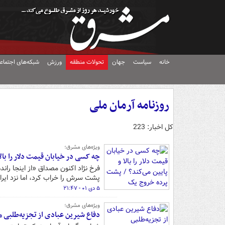
خانه
سیاست
جهان
تحولات منطقه
ورزش
شبکه‌های اجتماع
روزنامه آرمان ملی
کل اخبار: 223
ویژه‌های مشرق؛
چه کسی در خیابان قیمت دلار را بال
فرخ نژاد اکنون مصداق «از اینجا ران
پشت سرش را خراب کرد، اما نزد ایرا
۵ دی ۰۱ - ۲۱:۴۷
ویژه‌های مشرق؛
دفاع شیرین عبادی از تجزیه‌طلبی مس