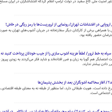
ور امنیت ملی کاخ سفید در دولت ترامپ اعلام کردکه اغتشاشگران در ایران مسلح
اروپایی در اغتشاشات تهران/ رونمایی از تروریست‌ها با رمز ریگی در خاش!
یی با همراهی برخی از کارکنان دیگر سفارتخانه در جریان آشوب‌های تهران به صورت
ترضان حضور یافته بود.
سپاه به خط ترور/ لطفاً هزینه آشوب سازی را از جیب خودتان پرداخت کنید نه 
 اعتصابگر هم گویا به زیان و ضرر افتاده‌اند و شاید فکر می‌کردند به زودی پیروز 
ر دادن بیشتر ندارند.
؟ / آغاز محاکمه آشوبگران بعد از بخشش پشیمان‌ها
خ داده است، هویت طبقاتی دارد، اما منظور از طبقه نه به معنای طبقه اقتصادی و
 اجتماعی است.
 موضع گیری نمی‌کنند؟ / پیام محرمانه آمریکا به ایران پس از ناکامی در آشوب