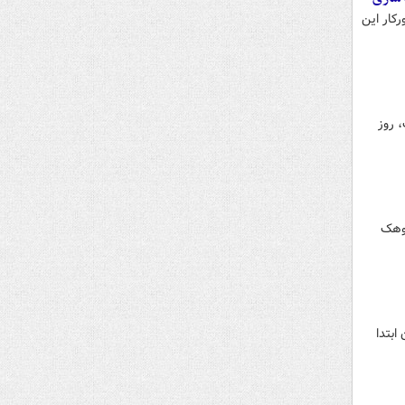
کار این
، روز
روهک
ابتدا