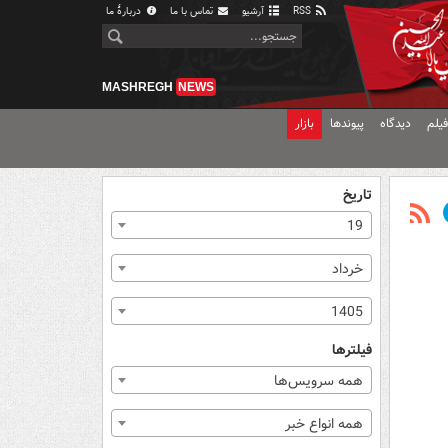
RSS
آرشیو
تماس با ما
دربارهٔ ما
MASHREGH
NEWS
یلم
دیدگاه
پیوندها
بازار
تاریخ
19
خرداد
1405
فیلترها
همه سرویس‌ها
همه انواع خبر