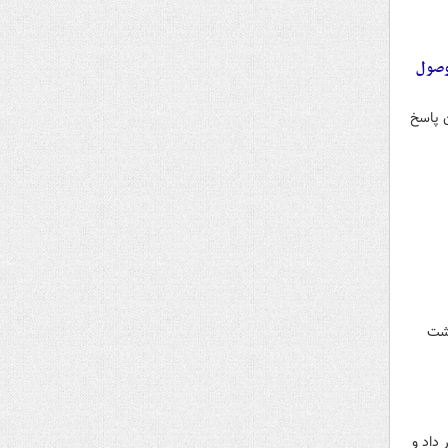
وصول
 پاسخ
رشت
داد و