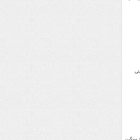
تی
د سنگین