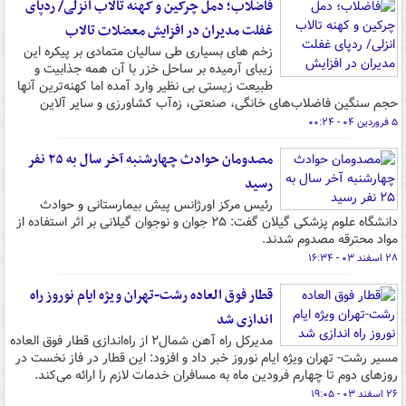
فاضلاب؛ دمل چرکین و کهنه تالاب انزلی/ ردپای
غفلت مدیران در افزایش معضلات تالاب
زخم های بسیاری طی سالیان متمادی بر پیکره این
زیبای آرمیده بر ساحل خزر با آن همه جذابیت و
طبیعت زیستی بی نظیر وارد آمده اما کهنه‌ترین آنها
حجم سنگین فاضلاب‌های خانگی، صنعتی، زه‌آب کشاورزی و سایر آلاین
۵ فروردین ۰۴ - ۰۰:۲۴
مصدومان حوادث چهارشنبه آخر سال به ۲۵ نفر
رسید
رئیس مرکز اورژانس پیش بیمارستانی و حوادث
دانشگاه علوم پزشکی گیلان گفت: ۲۵ جوان و نوجوان گیلانی بر اثر استفاده از
مواد محترقه مصدوم شدند.
۲۸ اسفند ۰۳ - ۱۶:۳۴
قطار فوق العاده رشت-تهران ویژه ایام نوروز راه
اندازی شد
مدیرکل راه آهن شمال۲ از راه‌اندازی قطار فوق العاده
مسیر رشت- تهران ویژه ایام نوروز خبر داد و افزود: این قطار در فاز نخست در
روزهای دوم تا چهارم فرودین ماه به مسافران خدمات لازم را ارائه می‌کند.
۲۶ اسفند ۰۳ - ۱۹:۰۵