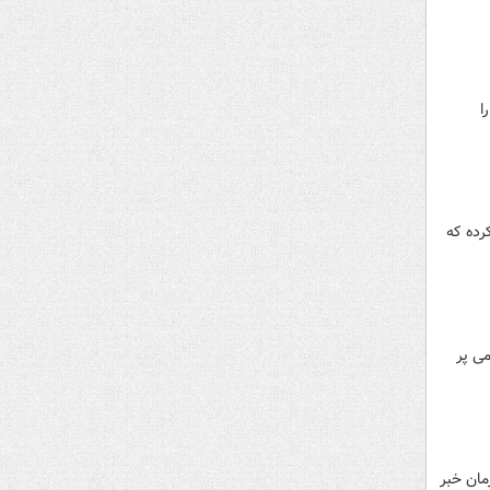
ا
رده که
ی پر
مان خبر