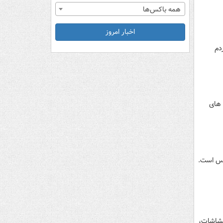
همه باکس‌ها
اخبار امروز
دم
 های
تشاشات،