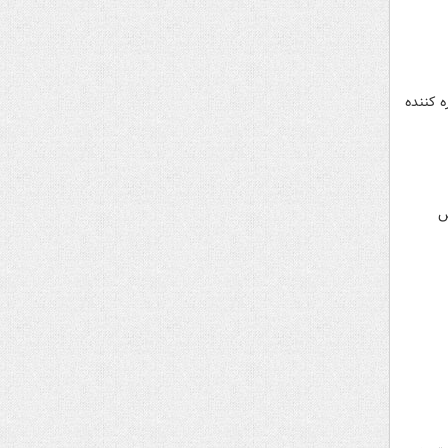
 کننده
س