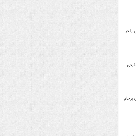
را در
فردی
 احیای برجام