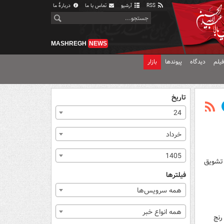
RSS
آرشیو
تماس با ما
دربارهٔ ما
MASHREGH
NEWS
یلم
دیدگاه
پیوندها
بازار
تاریخ
24
خرداد
1405
 تشویق
فیلترها
همه سرویس‌ها
همه انواع خبر
رنج