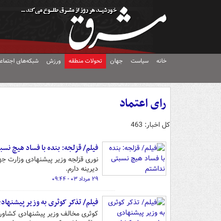
خانه
سیاست
جهان
تحولات منطقه
ورزش
شبکه‌های اجتماع
رای اعتماد
کل اخبار: 463
فیلم/ قزلجه: بنده با فساد هیچ نس
نوری قزلجه وزیر پیشنهادی وزارت جه
دیرینه دارم.
۲۹ مرداد ۰۳ - ۰۹:۴۴
فیلم/ تذکر کوثری به وزیر پیشنها