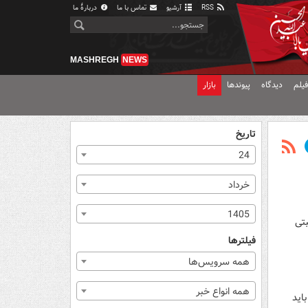
RSS
آرشیو
تماس با ما
دربارهٔ ما
MASHREGH
NEWS
یلم
دیدگاه
پیوندها
بازار
تاریخ
24
خرداد
1405
بتی
فیلترها
همه سرویس‌ها
همه انواع خبر
ما باید