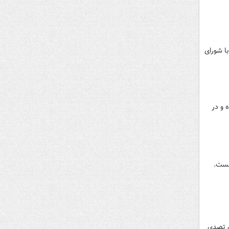
ا شورای
 و در
نست.
ی تصدی