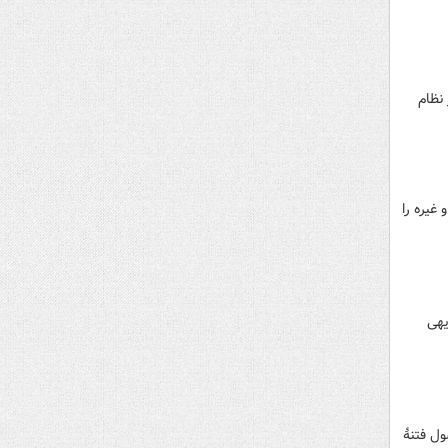
 نظام
 و غیره را
یهی
ول فتنۀ