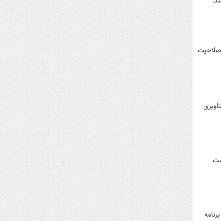
د.
 صلاحیت
اویزی
ساعت ۸ صبح به ریاست
رنامه