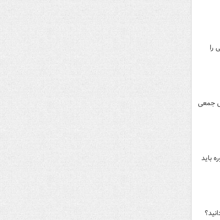
 را
نش جمعی
ه باید
نید؟