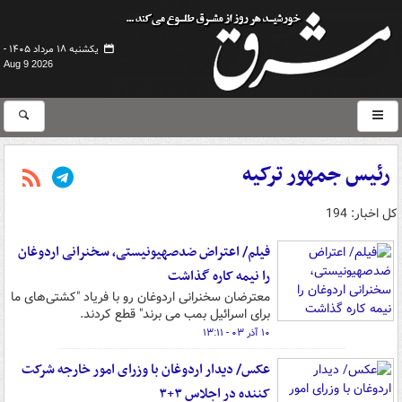
یکشنبه ۱۸ مرداد ۱۴۰۵ -
Aug 9 2026
رئیس جمهور ترکیه
کل اخبار: 194
فیلم/ اعتراض ضدصهیونیستی، سخنرانی اردوغان
را نیمه کاره گذاشت
معترضان سخنرانی اردوغان رو با فریاد "کشتی‌های ما
برای اسرائیل بمب می برند" قطع کردند.
۱۰ آذر ۰۳ - ۱۳:۱۱
عکس/ دیدار اردوغان با وزرای امور خارجه شرکت
کننده در اجلاس ۳+۳