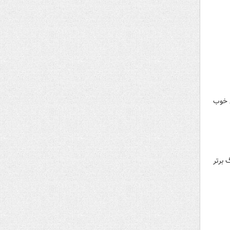
ی خوب
 برتر