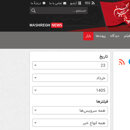
RSS
آرشیو
تماس با ما
دربارهٔ ما
MASHREGH
NEWS
یلم
دیدگاه
پیوندها
بازار
تاریخ
23
خرداد
1405
فیلترها
همه سرویس‌ها
همه انواع خبر