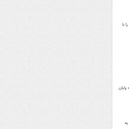
 با
پایان
به