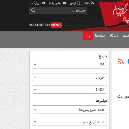
RSS
آرشیو
تماس با ما
دربارهٔ ما
MASHREGH
NEWS
یلم
دیدگاه
پیوندها
بازار
تاریخ
25
خرداد
1405
ضور یک
فیلترها
همه سرویس‌ها
همه انواع خبر