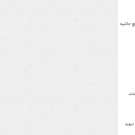
چ حاشیه
دیوید