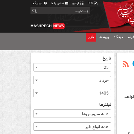
RSS
آرشیو
تماس با ما
دربارهٔ ما
MASHREGH
NEWS
یلم
دیدگاه
پیوندها
بازار
تاریخ
25
خرداد
1405
خواهد
فیلترها
همه سرویس‌ها
همه انواع خبر