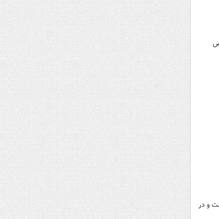
وص
 است و در