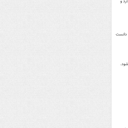
رد و
و سعدالله‌یف دانست
شود.
ی