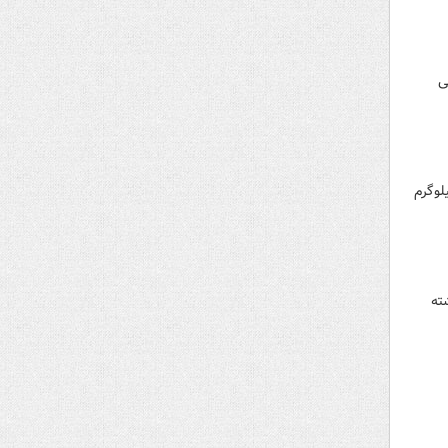
ی
ه آوردگاه المپیک زمان باقی مانده تکلیف حسن یزدانی و «دیوید تیلور» در وزن ۸۶ کیلوگرم
ته