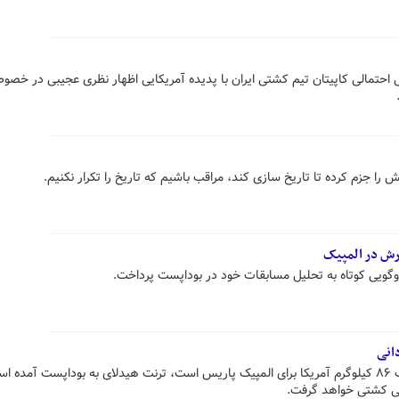
بل احتمالی کاپیتان تیم کشتی ایران با پدیده آمریکایی اظهار نظری عجیبی در خص
را جزم کرده تا تاریخ سازی کند، مراقب باشیم که تاریخ را تکرار نکنیم.
ش در المپیک
وگویی کوتاه به تحلیل مسابقات خود در بوداپست پرداخت.
انی
در غیاب آرون بروکس که نفر منتخب ۸۶ کیلوگرم آمریکا برای المپیک پاریس است، ترنت هیدلای به بوداپست آمده
انی کشتی خواهد گرفت.