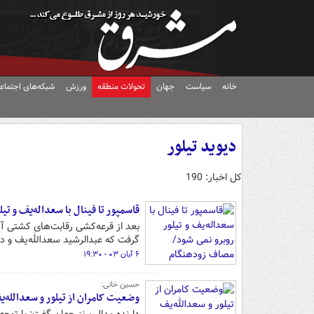
خانه
سیاست
جهان
تحولات منطقه
ورزش
شبکه‌های اجتماع
دیوید تیلور
کل اخبار: 190
قاسمپور تا فینال با سعداله‌یف و ت
بعد از قرعه‌کشی رقابت‌های کشتی آز
گرفت که عبدالرشید سعدالله‌یف و د
۶ آبان ۰۳ - ۱۹:۳۰
حسین خانی:
وضعیت کامران از تیلور و سعدالله‌