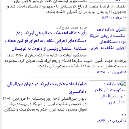
نخست‌وزیر ارمنستان گفت کریدور لاچین برای
اطمینان از ارتباط منطقه قره‌باغ کوهستانی با جمهوری ارمنستان ایجاد شد و
جمهوری آذربایجان نباید بر آن کنترلی داشته باشد.
۱۲ خرداد ۰۲ - ۱۱:۱۴
بهادری‌جهرمی مطرح کرد:
رأی دادگاه لاهه شکست تاریخی آمریکا بود/
دستگاه‌های اجرایی مکلف به اجرای قوانین حجاب
هستند/ استقبال رئیسی از دعوت به عربستان
سخنگوی دولت با اشاره به اینکه بیش از ۳۵۰ نقطه
پرحادثه جهت تأمین امنیت سفرها اصلاح و رفع ایراد شد، عنوان کرد: مجموعه
جمعیت هلال احمر در ۱۴۶۵ پایگاه خدمت‌رسانی داشت.
۱۵ فروردین ۰۲ - ۱۳:۲۸
فیلم/ ابعاد محکومیت آمریکا در دیوان بین‌المللی
دادگستری
دیوان بین‌المللی لاحه روز پنجشنبه ۱۰ فروردین ۱۴۰۲
در خصوص شکایت ایران از آمریکا در پرونده برخی
اموال مسدود شده ایران حکم به محکومیت واشنگتن
داد.
۱۵ فروردین ۰۲ - ۰۸:۲۲