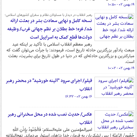
۱۹ بهمن ۰۲ - ۱۰:۵۰
رهبر انقلاب در دیدار با مسئولان نظام و سفرای کشورهای اسلامی؛
نسخه کامل‌ و نهایی سعادت بشر در بعثت ارائه
شد/ غزه؛ خط بطلان بر نظم جهانی غرب/ وظیفه
دولت‌ها قطع کمک‌ به اسراییل است
رهبر معظم انقلاب اسلامی با تأکید بر اینکه عید
مبعث یادآور بزرگترین حادثه‌ تاریخ است، فرمودند: با جرأت می‌توان گفت که
مبارکترین و بزرگترین حادثه‌ای که در دنیا در طول تاریخ برای بشریت، بعثت
است.
۱۹ بهمن ۰۲ - ۱۰:۰۲
فیلم/ اجرای سرود "آئینه خورشید" در محضر رهبر
انقلاب
۱۶ بهمن ۰۲ - ۱۶:۳۲
عکس/ حدیث نصب شده در محل سخنرانی رهبر
انقلاب
امیرالمؤمنین علی علیه‌السلام: فَالْجُنُودُ بِإِذْنِ اللهِ
حُصُونُ الرَّعِیَّة | پس لشکریان به فرمان خدا دژهای استوار مردم‌اند. نهج‌البلاغه