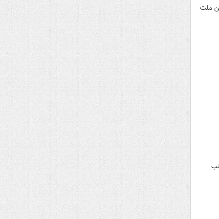
ین ملت
نب