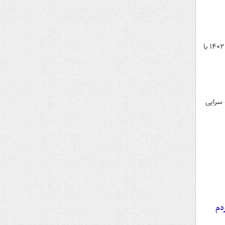
در سالروز ولادت حضرت فاطمه الزهرا سلام‌الله علیها تعدادی از مادحین اهل بیت علیه السلام امروز چهارشنبه ۱۳ دی ۱۴۰۲ با
مدیحه سرایی
دم