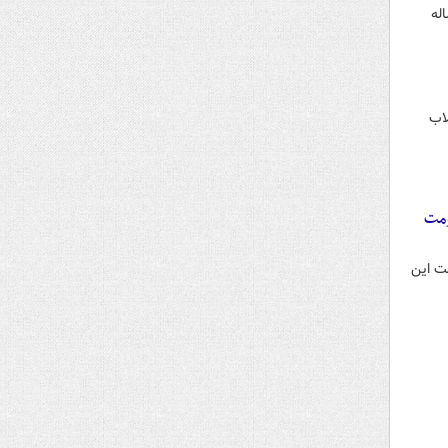
له
 رهبر معظم انقلاب
ومت
مت این