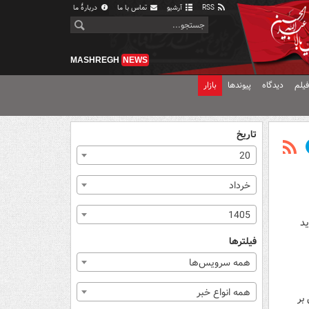
RSS
آرشیو
تماس با ما
دربارهٔ ما
MASHREGH
NEWS
یلم
دیدگاه
پیوندها
بازار
تاریخ
20
خرداد
1405
ید
فیلترها
همه سرویس‌ها
همه انواع خبر
بر